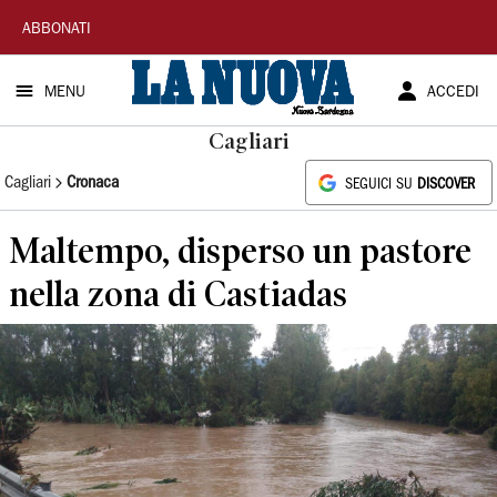
La
ABBONATI
Nuova
MENU
ACCEDI
Sardegna
Cagliari
Cagliari
Cronaca
SEGUICI SU
DISCOVER
Maltempo, disperso un pastore
nella zona di Castiadas