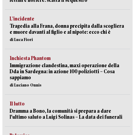
lettini e fioriere: scatta il sequestro
L’incidente
Tragedia alla Frana, donna precipita dalla scogliera
e muore davanti al figlio e al nipote: ecco chi è
di Luca Fiori
Inchiesta Phantom
Immigrazione clandestina, maxi operazione della
Dda in Sardegna: in azione 100 poliziotti – Cosa
sappiamo
di Luciano Onnis
Il lutto
Dramma a Bono, la comunità si prepara a dare
l'ultimo saluto a Luigi Solinas – La data dei funerali