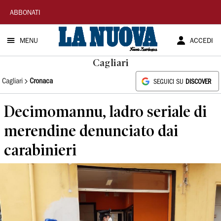
La
ABBONATI
Nuova
MENU
ACCEDI
Sardegna
Cagliari
Cagliari
Cronaca
SEGUICI SU
DISCOVER
Decimomannu, ladro seriale di
merendine denunciato dai
carabinieri