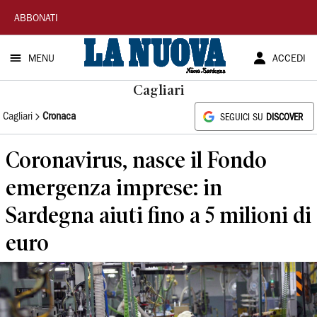
La
ABBONATI
Nuova
MENU
ACCEDI
Sardegna
Cagliari
Cagliari
Cronaca
SEGUICI SU
DISCOVER
Coronavirus, nasce il Fondo
emergenza imprese: in
Sardegna aiuti fino a 5 milioni di
euro