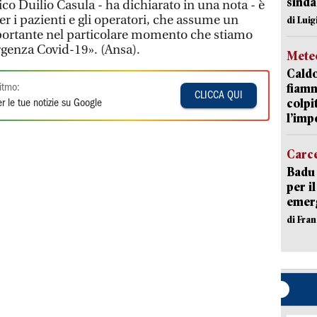
sinda
ico Duilio Casula - ha dichiarato in una nota - è
r i pazienti e gli operatori, che assume un
di Luig
mportante nel particolare momento che stiamo
genza Covid-19». (Ansa).
Mete
Caldo
fiamm
itmo:
CLICCA QUI
colpi
r le tue notizie su Google
l’imp
Carc
Badu 
per i
emerg
di Fran