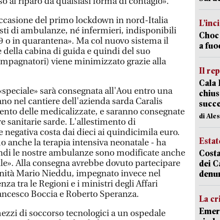
o al riparo da qualsiasi forma di contagio».
occasione del primo lockdown in nord-Italia
L’inc
sti di ambulanze, né infermieri, indisponibili
Choc 
19 o in quarantena». Ma col nuovo sistema il
a fuo
 della cabina di guida e quindi del suo
ompagnatori) viene minimizzato grazie alla
Il re
Cala 
peciale» sarà consegnata all'Aou entro una
chius
vano nel cantiere dell'azienda sarda Caralis
succ
imento delle medicalizzate, e saranno consegnate
di Ale
ure sanitarie sarde. L'allestimento di
negativa costa dai dieci ai quindicimila euro.
Estat
o anche la terapia intensiva neonatale - ha
indi le nostre ambulanze sono modificate anche
Costa
le». Alla consegna avrebbe dovuto partecipare
dei C
anità Mario Nieddu, impegnato invece nel
denu
a tra le Regioni e i ministri degli Affari
Francesco Boccia e Roberto Speranza.
La cr
Emerg
ezzi di soccorso tecnologici a un ospedale