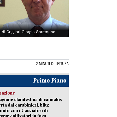
u di Cagliari Giorgio Sorrentino
2 MINUTI DI LETTURA
Primo Piano
razione
agione clandestina di cannabis
rta dai carabinieri, blitz
unto con i Cacciatori di
gna: coltivatori in fuga