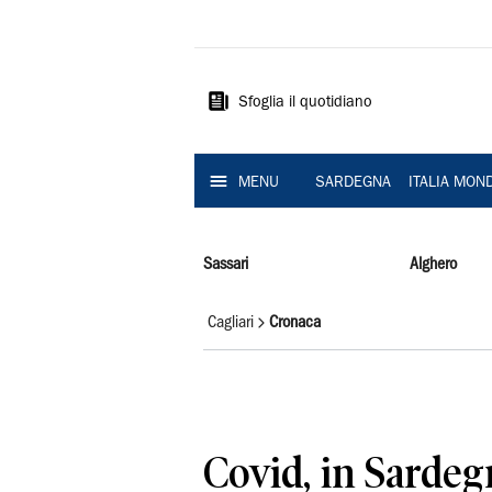
La
Nuova
Sardegna
Sfoglia il quotidiano
MENU
SARDEGNA
ITALIA MON
Sassari
Alghero
Cagliari
Cronaca
Covid, in Sardeg