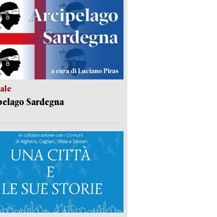
ale
pelago Sardegna