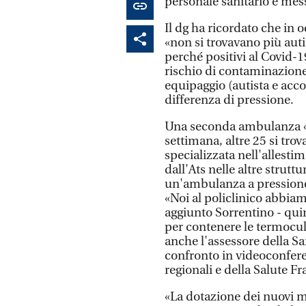
personale sanitario è mess
Il dg ha ricordato che in 
«non si trovavano più auti
perché positivi al Covid-
rischio di contaminazione
equipaggio (autista e acc
differenza di pressione.
Una seconda ambulanza «s
settimana, altre 25 si tro
specializzata nell'allest
dall'Ats nelle altre strutt
un'ambulanza a pressione 
«Noi al policlinico abbiam
aggiunto Sorrentino - qu
per contenere le termocul
anche l'assessore della S
confronto in videoconferenz
regionali e della Salute 
«La dotazione dei nuovi m