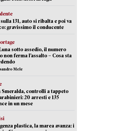
idente
sulla 131, auto si ribalta e poi va
co: gravissimo il conducente
portage
Luna sotto assedio, il numero
o non ferma l’assalto – Cosa sta
edendo
ssandro Mele
e
 Smeralda, controlli a tappeto
arabinieri: 20 arresti e 135
nce in un mese
isi
enza plastica, la marea avanza: i