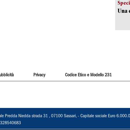
Speci
Una c
ubblicità
Privacy
Codice Etico e Modello 231
ale Predda Niedda strada 31 , 07100 Sassari, - Capitale sociale Euro 6.000.
 02328540683