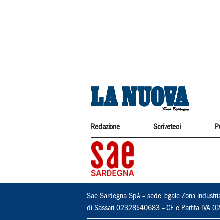
Redazione
Scriveteci
P
Sae Sardegna SpA – sede legale Zona industri
di Sassari 02328540683 – CF e Partita IVA