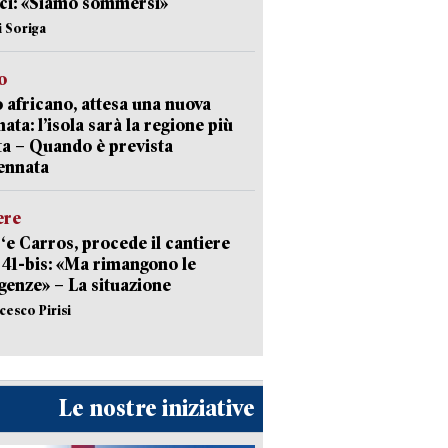
ci: «Siamo sommersi»
i Soriga
o
 africano, attesa una nuova
ata: l’isola sarà la regione più
ta – Quando è prevista
ennata
ere
‘e Carros, procede il cantiere
l 41-bis: «Ma rimangono le
enze» – La situazione
cesco Pirisi
Le nostre iniziative