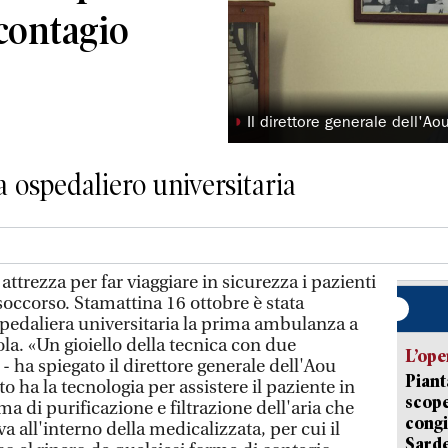
contagio
◗
Il direttore generale dell'Ao
 ospedaliero universitaria
ttrezza per far viaggiare in sicurezza i pazienti
 soccorso. Stamattina 16 ottobre è stata
pedaliera universitaria la prima ambulanza a
ola. «Un gioiello della tecnica con due
L’ope
- ha spiegato il direttore generale dell'Aou
Piant
o ha la tecnologia per assistere il paziente in
scope
a di purificazione e filtrazione dell'aria che
congi
a all'interno della medicalizzata, per cui il
Sarde