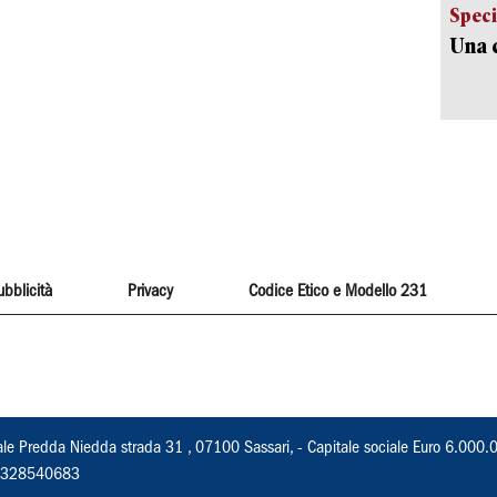
Speci
Una c
ubblicità
Privacy
Codice Etico e Modello 231
ale Predda Niedda strada 31 , 07100 Sassari, - Capitale sociale Euro 6.000.
 02328540683