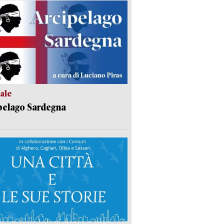
ale
pelago Sardegna