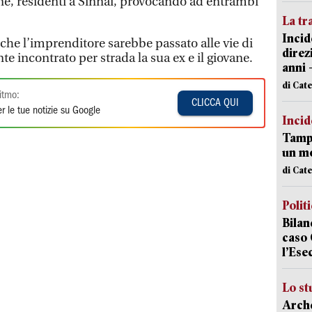
, residenti a Sinnai, provocando ad entrambi
La tr
Incid
che l’imprenditore sarebbe passato alle vie di
direz
e incontrato per strada la sua ex e il giovane.
anni 
di Cat
itmo:
CLICCA QUI
r le tue notizie su Google
Incid
Tampo
un mo
di Cat
Polit
Bilan
caso 
l’Ese
Lo st
Arche