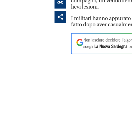
compagno, un ventiduenne
lievi lesioni.
I militari hanno appurato 
fatto dopo aver casualment
Non lasciare decidere l'algor
scegli
La Nuova Sardegna
pe