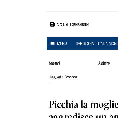
La
Nuova
Sardegna
Sfoglia il quotidiano
MENU
SARDEGNA
ITALIA MON
Sassari
Alghero
Cagliari
Cronaca
Picchia la mogli
aggredisce un a