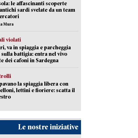
isola: le affascinanti scoperte
 antichi sardi svelate da un team
cercatori
nia Mura
li violati
ri, va in spiaggia e parcheggia
 sulla battigia: entra nel vivo
ate dei cafoni in Sardegna
trolli
avano la spiaggia libera con
loni, lettini e fioriere: scatta il
estro
Le nostre iniziative