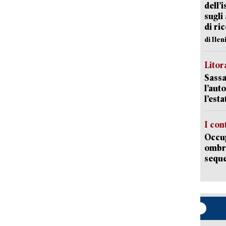
dell’
sugli
di ri
di Ile
Litora
Sassa
l’auto
l’est
I con
Occup
ombrel
sequ