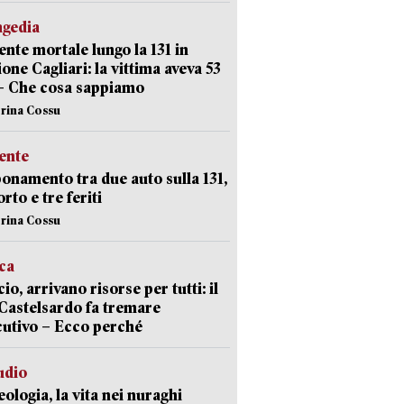
agedia
ente mortale lungo la 131 in
ione Cagliari: la vittima aveva 53
– Che cosa sappiamo
erina Cossu
ente
namento tra due auto sulla 131,
rto e tre feriti
erina Cossu
ica
cio, arrivano risorse per tutti: il
Castelsardo fa tremare
cutivo – Ecco perché
udio
ologia, la vita nei nuraghi