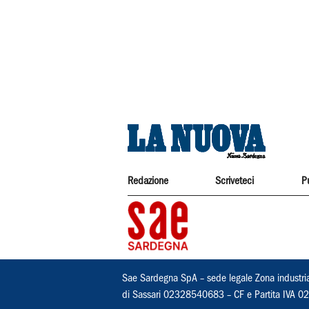
Redazione
Scriveteci
P
Sae Sardegna SpA – sede legale Zona industri
di Sassari 02328540683 – CF e Partita IVA