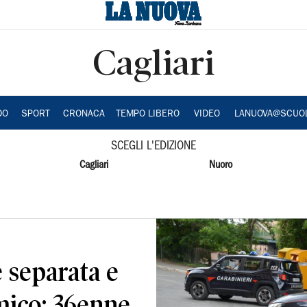
Cagliari
DO
SPORT
CRONACA
TEMPO LIBERO
VIDEO
LANUOVA@SCUO
SCEGLI L'EDIZIONE
Cagliari
Nuoro
e separata e
mico: 36enne