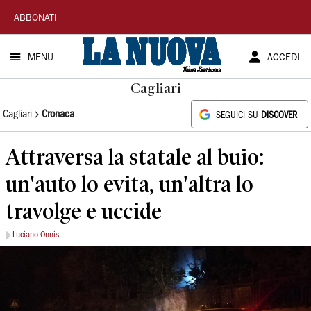
La
ABBONATI
Nuova
MENU
ACCEDI
Sardegna
Cagliari
Cagliari
Cronaca
SEGUICI SU
DISCOVER
Attraversa la statale al buio:
un'auto lo evita, un'altra lo
travolge e uccide
Luciano Onnis