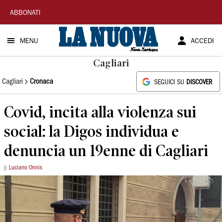
La
ABBONATI
Nuova
MENU
ACCEDI
Sardegna
Cagliari
Cagliari
Cronaca
SEGUICI SU
DISCOVER
Covid, incita alla violenza sui
social: la Digos individua e
denuncia un 19enne di Cagliari
Luciano Onnis