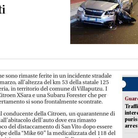
ti
sono rimaste ferite in un incidente stradale
marzo, all’altezza del km 53 della statale 125
leria, in territorio del comune di Villaputzu. I
 Citroen XSara e una Subaru Forester che per
Guard
certamento si sono frontalmente scontrate.
Traff
inter
 il conducente della Citroen, un quarantenne di
puris
dall’abitacolo dell’auto dove era rimasto
arres
fuoco del distaccamento di San Vito dopo essere
uipe della “Mike 60” la medicalizzata del 118 del