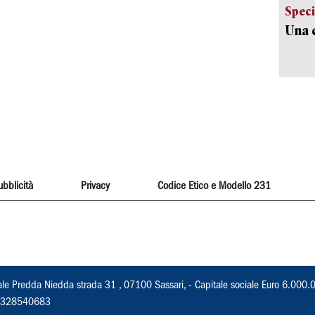
Speci
Una c
ubblicità
Privacy
Codice Etico e Modello 231
ale Predda Niedda strada 31 , 07100 Sassari, - Capitale sociale Euro 6.000.
 02328540683