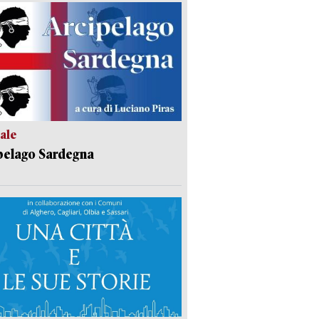
ale
pelago Sardegna