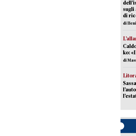
dell’
sugli
di ri
di Ile
L’all
Caldo
ko: «
di Mas
Litora
Sassa
l’auto
l’est