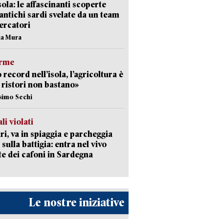
isola: le affascinanti scoperte
 antichi sardi svelate da un team
cercatori
nia Mura
arme
 record nell’isola, l’agricoltura è
I ristori non bastano»
simo Sechi
li violati
ri, va in spiaggia e parcheggia
 sulla battigia: entra nel vivo
ate dei cafoni in Sardegna
Le nostre iniziative