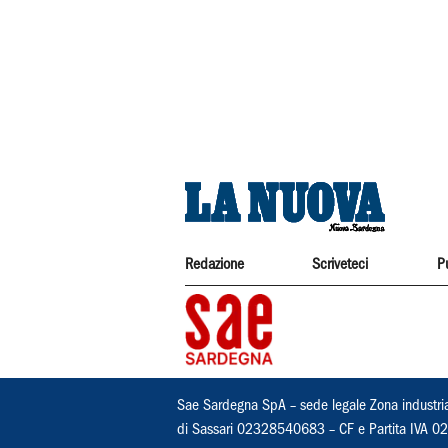
Redazione
Scriveteci
P
Sae Sardegna SpA – sede legale Zona industri
di Sassari 02328540683 – CF e Partita IVA