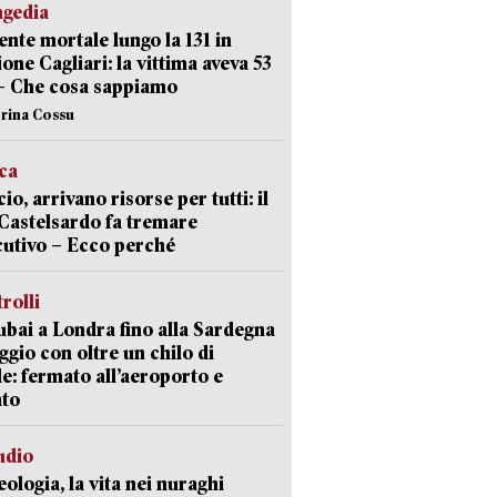
agedia
ente mortale lungo la 131 in
ione Cagliari: la vittima aveva 53
– Che cosa sappiamo
erina Cossu
ica
cio, arrivano risorse per tutti: il
Castelsardo fa tremare
cutivo – Ecco perché
trolli
bai a Londra fino alla Sardegna
aggio con oltre un chilo di
le: fermato all’aeroporto e
ato
udio
ologia, la vita nei nuraghi