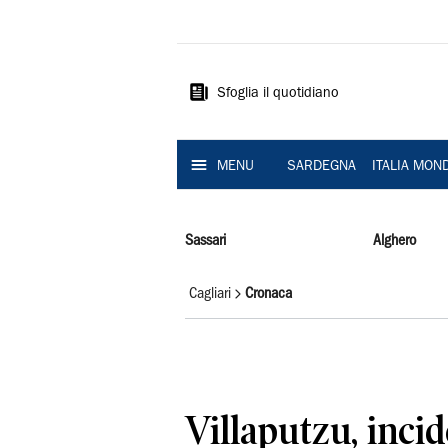
La
Nuova
Sardegna
Sfoglia il quotidiano
MENU
SARDEGNA
ITALIA MON
Sassari
Alghero
Cagliari
Cronaca
Villaputzu, incid