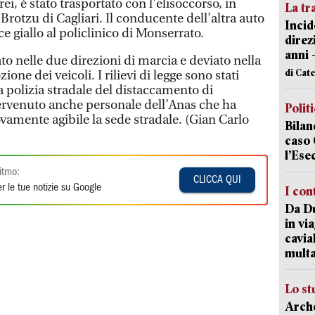
ei, è stato trasportato con l’elisoccorso, in
La tr
 Brotzu di Cagliari. Il conducente dell’altra auto
Incid
ce giallo al policlinico di Monserrato.
direz
anni 
ato nelle due direzioni di marcia e deviato nella
di Cat
one dei veicoli. I rilievi di legge sono stati
la polizia stradale del distaccamento di
ervenuto anche personale dell’Anas che ha
Polit
amente agibile la sede stradale. (Gian Carlo
Bilan
caso 
l’Ese
itmo:
CLICCA QUI
r le tue notizie su Google
I con
Da Du
in vi
cavia
mult
Lo st
Arche