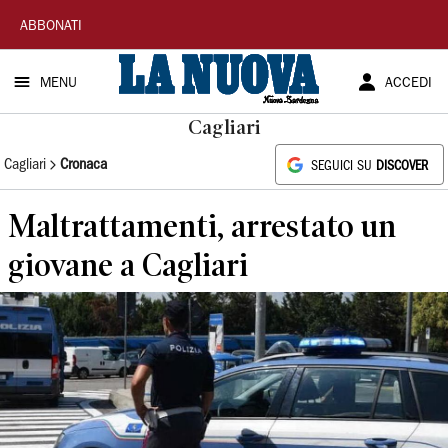
La
ABBONATI
Nuova
MENU
ACCEDI
Sardegna
Cagliari
Cagliari
Cronaca
SEGUICI SU
DISCOVER
Maltrattamenti, arrestato un
giovane a Cagliari