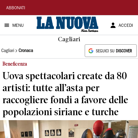
La
ABBONATI
Nuova
MENU
ACCEDI
Sardegna
Cagliari
Cagliari
Cronaca
SEGUICI SU
DISCOVER
Beneficenza
Uova spettacolari create da 80
artisti: tutte all’asta per
raccogliere fondi a favore delle
popolazioni siriane e turche