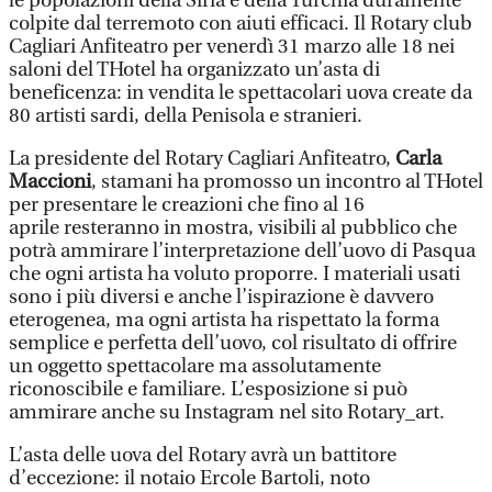
le popolazioni della Siria e della Turchia duramente
colpite dal terremoto con aiuti efficaci. Il Rotary club
Cagliari Anfiteatro per venerdì 31 marzo alle 18 nei
saloni del THotel ha organizzato un’asta di
beneficenza: in vendita le spettacolari uova create da
80 artisti sardi, della Penisola e stranieri.
La presidente del Rotary Cagliari Anfiteatro,
Carla
Maccioni
, stamani ha promosso un incontro al THotel
per presentare le creazioni che fino al 16
aprile resteranno in mostra, visibili al pubblico che
potrà ammirare l’interpretazione dell’uovo di Pasqua
che ogni artista ha voluto proporre. I materiali usati
sono i più diversi e anche l’ispirazione è davvero
eterogenea, ma ogni artista ha rispettato la forma
semplice e perfetta dell’uovo, col risultato di offrire
un oggetto spettacolare ma assolutamente
riconoscibile e familiare. L’esposizione si può
ammirare anche su Instagram nel sito Rotary_art.
L’asta delle uova del Rotary avrà un battitore
d’eccezione: il notaio Ercole Bartoli, noto