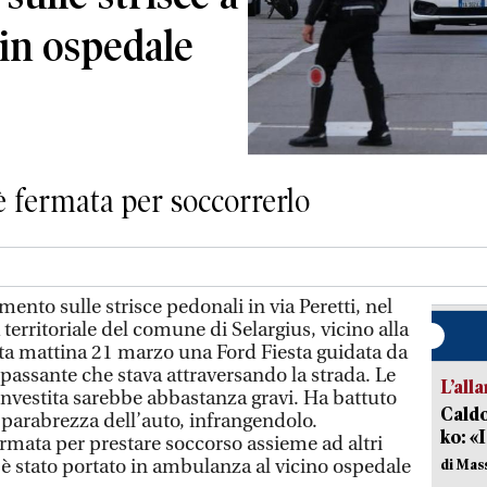
 in ospedale
è fermata per soccorrerlo
ento sulle strisce pedonali in via Peretti, nel
a territoriale del comune di Selargius, vicino alla
ta mattina 21 marzo una Ford Fiesta guidata da
passante che stava attraversando la strada. Le
L’all
investita sarebbe abbastanza gravi. Ha battuto
Caldo
 parabrezza dell’auto, infrangendolo.
ko: «
fermata per prestare soccorso assieme ad altri
to è stato portato in ambulanza al vicino ospedale
di Mas