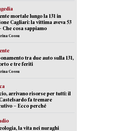
agedia
ente mortale lungo la 131 in
ione Cagliari: la vittima aveva 53
– Che cosa sappiamo
erina Cossu
ente
namento tra due auto sulla 131,
rto e tre feriti
erina Cossu
ica
cio, arrivano risorse per tutti: il
Castelsardo fa tremare
cutivo – Ecco perché
udio
ologia, la vita nei nuraghi