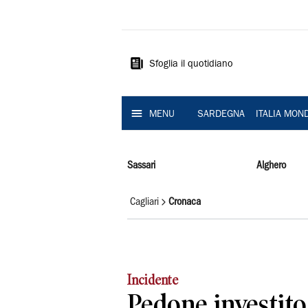
La
Nuova
Sardegna
Sfoglia il quotidiano
MENU
SARDEGNA
ITALIA MON
Sassari
Alghero
Cagliari
Cronaca
Incidente
Pedone investito 