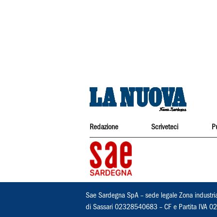
Redazione
Scriveteci
P
Sae Sardegna SpA – sede legale Zona industri
di Sassari 02328540683 – CF e Partita IVA