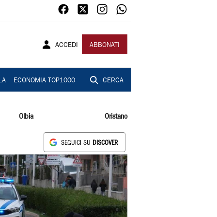
ACCEDI
ABBONATI
LA
ECONOMIA TOP1000
CERCA
Olbia
Oristano
SEGUICI SU
DISCOVER