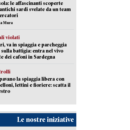
isola: le affascinanti scoperte
 antichi sardi svelate da un team
cercatori
nia Mura
li violati
ri, va in spiaggia e parcheggia
 sulla battigia: entra nel vivo
ate dei cafoni in Sardegna
trolli
avano la spiaggia libera con
loni, lettini e fioriere: scatta il
estro
Le nostre iniziative