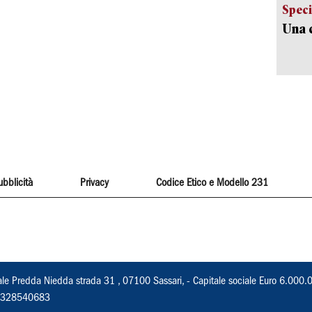
Speci
Una c
ubblicità
Privacy
Codice Etico e Modello 231
ale Predda Niedda strada 31 , 07100 Sassari, - Capitale sociale Euro 6.000.
 02328540683