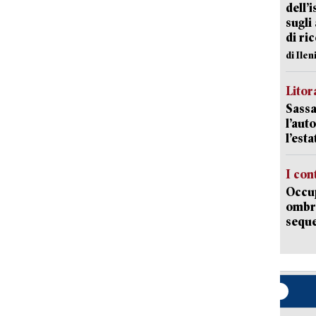
dell’
sugli
di ri
di Ile
Litora
Sassa
l’auto
l’est
I con
Occup
ombrel
sequ