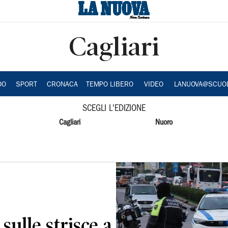
Cagliari
DO
SPORT
CRONACA
TEMPO LIBERO
VIDEO
LANUOVA@SCUO
SCEGLI L'EDIZIONE
Cagliari
Nuoro
sulle strisce a