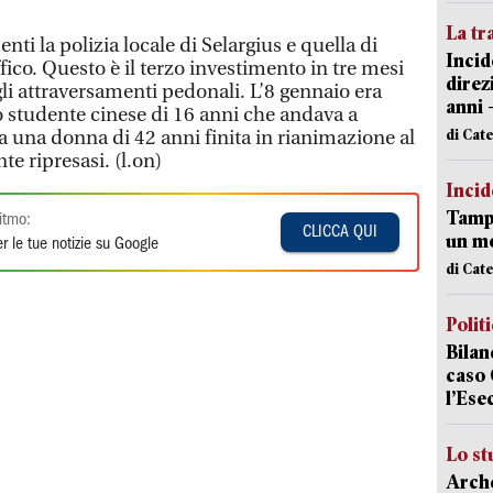
La tr
nti la polizia locale di Selargius e quella di
Incid
affico. Questo è il terzo investimento in tre mesi
direz
gli attraversamenti pedonali. L’8 gennaio era
anni 
o studente cinese di 16 anni che andava a
di Cat
a una donna di 42 anni finita in rianimazione al
e ripresasi. (l.on)
Incid
Tampo
itmo:
CLICCA QUI
un mo
r le tue notizie su Google
di Cat
Polit
Bilan
caso 
l’Ese
Lo st
Arche