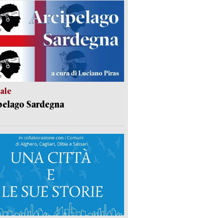
ale
pelago Sardegna