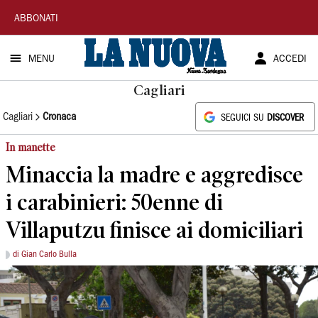
La
ABBONATI
Nuova
MENU
ACCEDI
Sardegna
Cagliari
Cagliari
Cronaca
SEGUICI SU
DISCOVER
In manette
Minaccia la madre e aggredisce
i carabinieri: 50enne di
Villaputzu finisce ai domiciliari
di Gian Carlo Bulla