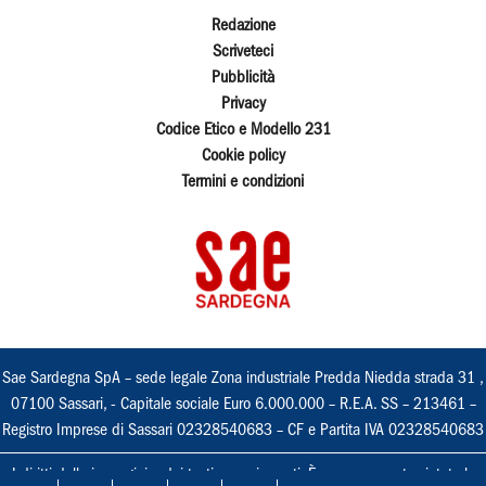
Redazione
Scriveteci
Pubblicità
Privacy
Codice Etico e Modello 231
Cookie policy
Termini e condizioni
Sae Sardegna SpA – sede legale Zona industriale Predda Niedda strada 31 ,
07100 Sassari, - Capitale sociale Euro 6.000.000 – R.E.A. SS – 213461 –
Registro Imprese di Sassari 02328540683 – CF e Partita IVA 02328540683
I diritti delle immagini e dei testi sono riservati. È espressamente vietata la