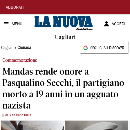
La
ABBONATI
Nuova
MENU
ACCEDI
Sardegna
Cagliari
Cagliari
Cronaca
SEGUICI SU
DISCOVER
Commemorazione
Mandas rende onore a
Pasqualino Secchi, il partigiano
morto a 19 anni in un agguato
nazista
di Gian Carlo Bulla