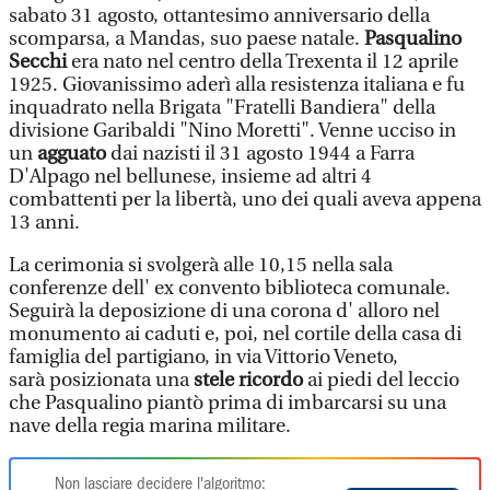
sabato 31 agosto, ottantesimo anniversario della
scomparsa, a Mandas, suo paese natale.
Pasqualino
Secchi
era nato nel centro della Trexenta il 12 aprile
1925. Giovanissimo aderì alla resistenza italiana e fu
inquadrato nella Brigata "Fratelli Bandiera" della
divisione Garibaldi "Nino Moretti". Venne ucciso in
un
agguato
dai nazisti il 31 agosto 1944 a Farra
D'Alpago nel bellunese, insieme ad altri 4
combattenti per la libertà, uno dei quali aveva appena
13 anni.
La cerimonia si svolgerà alle 10,15 nella sala
conferenze dell' ex convento biblioteca comunale.
Seguirà la deposizione di una corona d' alloro nel
monumento ai caduti e, poi, nel cortile della casa di
famiglia del partigiano, in via Vittorio Veneto,
sarà posizionata una
stele ricordo
ai piedi del leccio
che Pasqualino piantò prima di imbarcarsi su una
nave della regia marina militare.
Non lasciare decidere l'algoritmo: