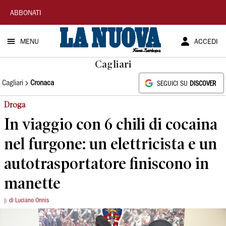
La
ABBONATI
Nuova
MENU
ACCEDI
Sardegna
Cagliari
Cagliari
Cronaca
SEGUICI SU
DISCOVER
Droga
In viaggio con 6 chili di cocaina
nel furgone: un elettricista e un
autotrasportatore finiscono in
manette
di Luciano Onnis