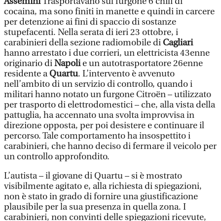
Assemini
Trasportavano sul furgone 6 chili di
cocaina, ma sono finiti in manette e quindi in carcere
per detenzione ai fini di spaccio di sostanze
stupefacenti. Nella serata di ieri 23 ottobre, i
carabinieri della sezione radiomobile di
Cagliari
hanno arrestato i due corrieri, un elettricista 43enne
originario di
Napoli
e un autotrasportatore 26enne
residente a
Quartu
. L’intervento è avvenuto
nell’ambito di un servizio di controllo, quando i
militari hanno notato un furgone Citroën – utilizzato
per trasporto di elettrodomestici – che, alla vista della
pattuglia, ha accennato una svolta improvvisa in
direzione opposta, per poi desistere e continuare il
percorso. Tale comportamento ha insospettito i
carabinieri, che hanno deciso di fermare il veicolo per
un controllo approfondito.
L’autista – il giovane di Quartu – si è mostrato
visibilmente agitato e, alla richiesta di spiegazioni,
non è stato in grado di fornire una giustificazione
plausibile per la sua presenza in quella zona. I
carabinieri, non convinti delle spiegazioni ricevute,