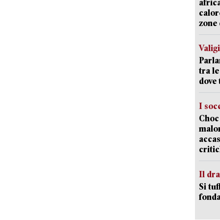
afric
calor
zone 
Valig
Parla
tra l
dove 
I soc
Choc 
malor
accas
criti
Il d
Si tuf
fonda