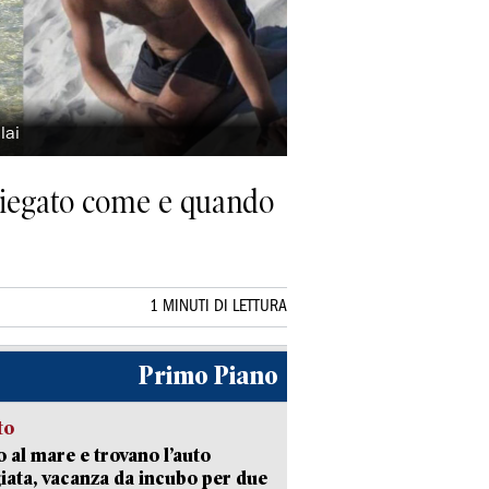
lai
 spiegato come e quando
1 MINUTI DI LETTURA
Primo Piano
to
 al mare e trovano l’auto
giata, vacanza da incubo per due