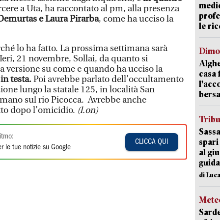
medic
rcere a Uta, ha raccontato al pm, alla presenza
profe
Demurtas e Laura Pirarba
, come ha ucciso la
le ric
hé lo ha fatto. La prossima settimana sarà
Dimo
eri, 21 novembre, Sollai, da quanto si
Alghe
ua versione su come e quando ha ucciso la
casa 
in testa.
Poi avrebbe parlato dell’occultamento
l'acc
ione lungo la statale 125, in località San
bersa
omano sul rio Picocca. Avrebbe anche
tto dopo l’omicidio.
(l.on)
Trib
Sassa
itmo:
spari
CLICCA QUI
r le tue notizie su Google
al giu
guida
di Luca
Mete
Sarde