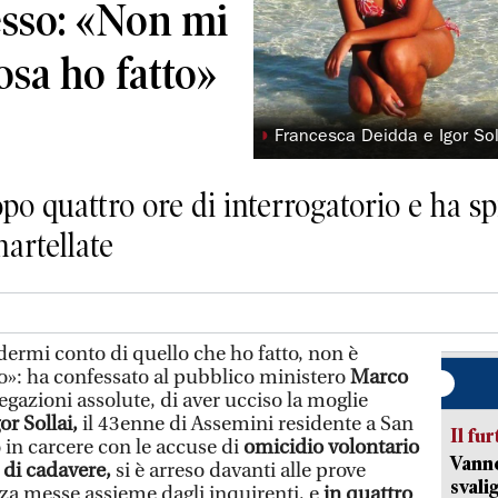
esso: «Non mi
osa ho fatto»
◗
Francesca Deidda e Igor Sol
dopo quattro ore di interrogatorio e ha
artellate
dermi conto di quello che ho fatto, non è
to»: ha confessato al pubblico ministero
Marco
egazioni assolute, di aver ucciso la moglie
or Sollai,
il 43enne di Assemini residente a San
Il fur
o in carcere con le accuse di
omicidio volontario
Vanno
di cadavere,
si è arreso davanti alle prove
svali
zza messe assieme dagli inquirenti, e
in quattro