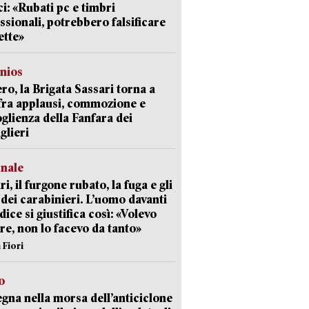
i: «Rubati pc e timbri
ssionali, potrebbero falsificare
ette»
nios
ro, la Brigata Sassari torna a
fra applausi, commozione e
oglienza della Fanfara dei
glieri
unale
ri, il furgone rubato, la fuga e gli
 dei carabinieri. L’uomo davanti
dice si giustifica così: «Volevo
re, non lo facevo da tanto»
 Fiori
o
gna nella morsa dell’anticiclone