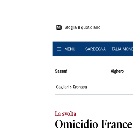
La
Nuova
Sardegna
Sfoglia il quotidiano
MENU
SARDEGNA
ITALIA MON
Sassari
Alghero
Cagliari
Cronaca
La svolta
Omicidio Frances