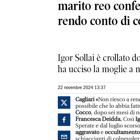
marito reo conf
rendo conto di c
Igor Sollai è crollato 
ha ucciso la moglie a m
22 novembre 2024 13:37
Cagliari «
Non riesco a ren
possibile che lo abbia fat
Cocco
, dopo sei mesi di n
Francesca Deidda.
Così
Ig
Sperate e dal luglio scors
aggravato
e
occultamento 
schiaccianti di colpevole