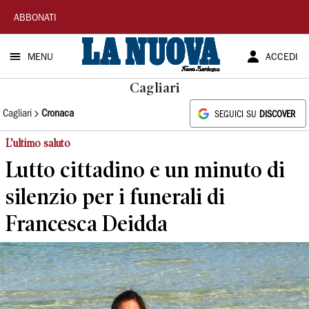
La
ABBONATI
Nuova
MENU
ACCEDI
Sardegna
Cagliari
Cagliari
Cronaca
SEGUICI SU
DISCOVER
L’ultimo saluto
Lutto cittadino e un minuto di
silenzio per i funerali di
Francesca Deidda