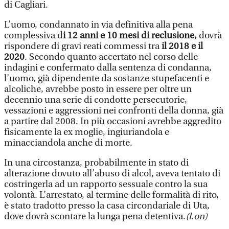
di Cagliari.
L’uomo, condannato in via definitiva alla pena
complessiva d
i 12 anni e 10 mesi di reclusione,
dovrà
rispondere di gravi reati commessi tra
il 2018 e il
2020
. Secondo quanto accertato nel corso delle
indagini e confermato dalla sentenza di condanna,
l’uomo, già dipendente da sostanze stupefacenti e
alcoliche, avrebbe posto in essere per oltre un
decennio una serie di condotte persecutorie,
vessazioni e aggressioni nei confronti della donna, già
a partire dal 2008. In più occasioni avrebbe aggredito
fisicamente la ex moglie, ingiuriandola e
minacciandola anche di morte.
In una circostanza, probabilmente in stato di
alterazione dovuto all’abuso di alcol, aveva tentato di
costringerla ad un rapporto sessuale contro la sua
volontà. L’arrestato, al termine delle formalità di rito,
è stato tradotto presso la casa circondariale di Uta,
dove dovrà scontare la lunga pena detentiva.
(l.on)