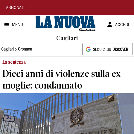
La
ABBONATI
Nuova
MENU
ACCEDI
Sardegna
Cagliari
Cagliari
Cronaca
SEGUICI SU
DISCOVER
La sentenza
Dieci anni di violenze sulla ex
moglie: condannato