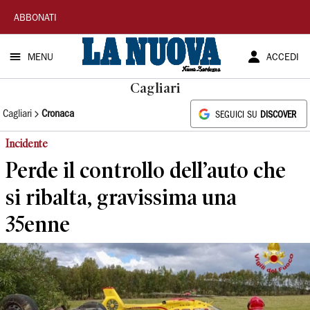
La
ABBONATI
Nuova
MENU
ACCEDI
Sardegna
Cagliari
Cagliari
Cronaca
SEGUICI SU
DISCOVER
Incidente
Perde il controllo dell’auto che
si ribalta, gravissima una
35enne