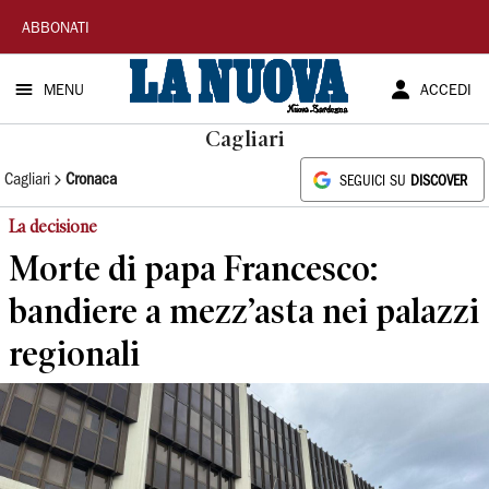
La
ABBONATI
Nuova
MENU
ACCEDI
Sardegna
Cagliari
Cagliari
Cronaca
SEGUICI SU
DISCOVER
La decisione
Morte di papa Francesco:
bandiere a mezz’asta nei palazzi
regionali