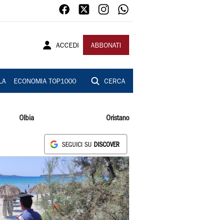
ACCEDI
ABBONATI
LA
ECONOMIA TOP1000
CERCA
Olbia
Oristano
SEGUICI SU
DISCOVER