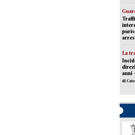
Guard
Traff
inter
puris
arres
La tr
Incid
direz
anni 
di Cat