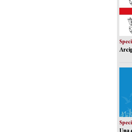
Speci
Arci
Speci
Una c