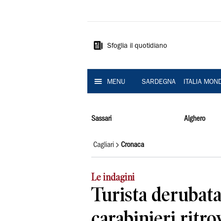
La
Nuova
Sardegna
Sfoglia il quotidiano
MENU
SARDEGNA
ITALIA MON
Sassari
Alghero
Cagliari
Cronaca
Le indagini
Turista derubata 
carabinieri ritro