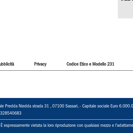
ubblicità
Privacy
Codice Etico e Modello 231
ale Predda Niedda strada 31 , 07100 Sassari, - Capitale sociale Euro 6.000.
 02328540683
ti. È espressamente vietata la loro riproduzione con qualsiasi mezzo e l'adattame