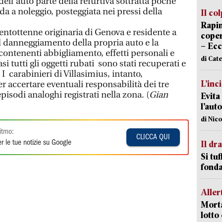
dell'auto parte della refurtiva sottratta poche
a a noleggio, posteggiata nei pressi della
Il co
Rapin
ventottenne originaria di Genova e residente a
coper
il danneggiamento della propria auto e la
– Ecc
 contenenti abbigliamento, effetti personali e
di Cat
si tutti gli oggetti rubati sono stati recuperati e
o. I carabinieri di Villasimius, intanto,
L’inc
 accertare eventuali responsabilità dei tre
pisodi analoghi registrati nella zona. (
Gian
Evita
l’aut
di Nic
itmo:
CLICCA QUI
r le tue notizie su Google
Il d
Si tuf
fonda
Aller
Morta
lotto