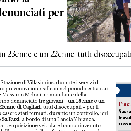
 denunciati per
 un 23enne e un 22enne: tutti disoccupat
 Stazione di Villasimius, durante i servizi di
ini preventivi intensificati nel periodo estivo su
re Massimo Meloni, comandante della
hanno denunciato
tre giovani
–
un 18enne e un
L’inc
22enne di Cagliari
, tutti disoccupati – per il
Sassa
 essere stati fermati, durante un controllo,
ieri
travo
o Sa Ruxi
, a bordo di una Lancia Y bianca.
rosso
ella perquisizione veicolare hanno rinvenuto