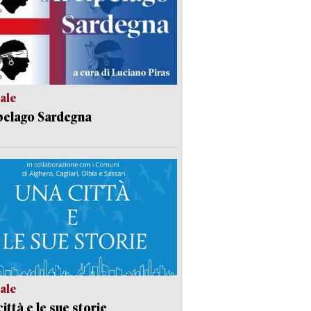
ale
pelago Sardegna
ale
ittà e le sue storie