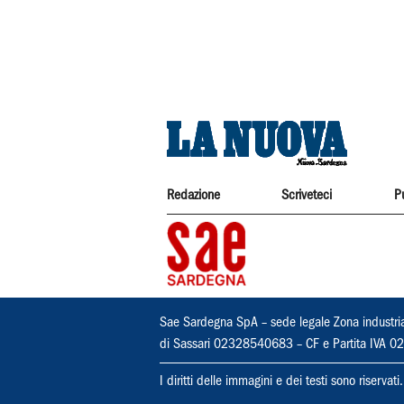
Redazione
Scriveteci
P
Sae Sardegna SpA – sede legale Zona industri
di Sassari 02328540683 – CF e Partita IVA
I diritti delle immagini e dei testi sono riserva