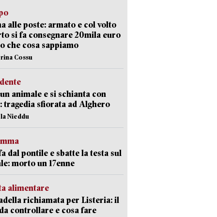
lpo
a alle poste: armato e col volto
to si fa consegnare 20mila euro
o che cosa sappiamo
erina Cossu
idente
 un animale e si schianta con
o: tragedia sfiorata ad Alghero
ola Nieddu
ramma
fa dal pontile e sbatte la testa sul
le: morto un 17enne
ta alimentare
della richiamata per Listeria: il
 da controllare e cosa fare