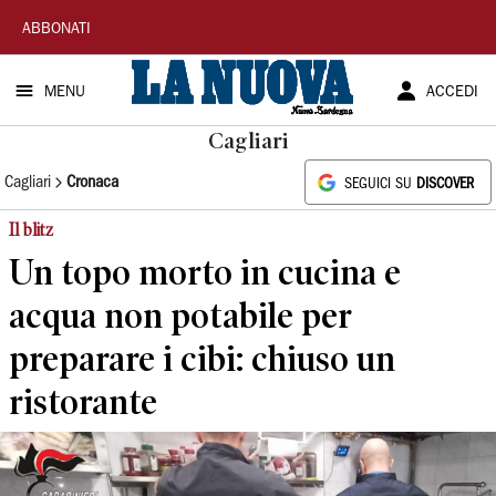
La
ABBONATI
Nuova
MENU
ACCEDI
Sardegna
Cagliari
Cagliari
Cronaca
SEGUICI SU
DISCOVER
Il blitz
Un topo morto in cucina e
acqua non potabile per
preparare i cibi: chiuso un
ristorante