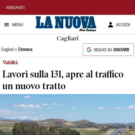
La
ABBONATI
Nuova
MENU
ACCEDI
Sardegna
Cagliari
Cagliari
Cronaca
SEGUICI SU
DISCOVER
Viabilità
Lavori sulla 131, apre al traffico
un nuovo tratto