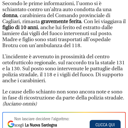
Secondo le prime informazioni, l’uomo si è
schiantato contro un’altra auto condotta da una
donna
, carabiniera del Comando provinciale di
Cagliari, rimasta
gravemente ferita
. Con lei viaggiava il
figlio di 10 anni
, anche lui ferito ed estratto dalle
lamiere dai vigili del fuoco intervenuti sul posto.
Madre e figlio sono stati trasportati all’ospedale
Brotzu con un’ambulanza del 118.
L’incidente è avvenuto in prossimità del centro
ortofrutticolo regionale, sul raccordo tra la statale 131
e la 130. Sul posto sono intervenute le pattuglie della
polizia stradale, il 118 e i vigili del fuoco. Di supporto
anche i carabinieri.
Le cause dello schianto non sono ancora note e sono
in fase di ricostruzione da parte della polizia stradale.
(luciano onnis)
Non lasciare decidere l'algoritmo:
CLICCA QUI
scegli
La Nuova Sardegna