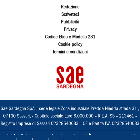
Redazione
Scriveteci
Pubblicità
Privacy
Codice Etico e Modello 231
Cookie policy
Termini e condizioni
Sae Sardegna SpA – sede legale Zona industriale Predda Niedda strada 31 ,
07100 Sassari, - Capitale sociale Euro 6.000.000 – R.E.A. SS – 213461 –
Registro Imprese di Sassari 02328540683 – CF e Partita IVA 02328540683
I diritti delle immagini e dei testi sono riservati. È espressamente vietata la