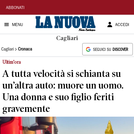
La
ABBONATI
Nuova
MENU
ACCEDI
Sardegna
Cagliari
Cagliari
Cronaca
SEGUICI SU
DISCOVER
Ultim’ora
A tutta velocità si schianta su
un’altra auto: muore un uomo.
Una donna e suo figlio feriti
gravemente