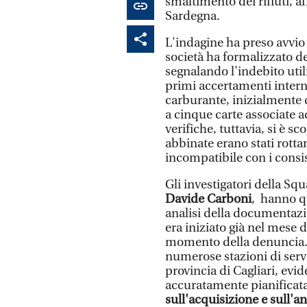
smaltimento dei rifiuti, a
Sardegna.
L'indagine ha preso avvio
società ha formalizzato d
segnalando l'indebito util
primi accertamenti inter
carburante, inizialmente 
a cinque carte associate 
verifiche, tuttavia, si è sc
abbinate erano stati rotta
incompatibile con i consis
Gli investigatori della Sq
Davide Carboni
, hanno qu
analisi della documentazion
era iniziato già nel mese d
momento della denuncia. I
numerose stazioni di serviz
provincia di Cagliari, evi
accuratamente pianificata
sull'acquisizione e sull'an