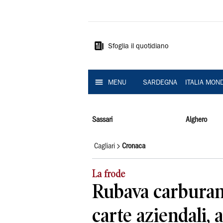
La
Nuova
Sardegna
Sfoglia il quotidiano
MENU
SARDEGNA
ITALIA MON
Sassari
Alghero
Cagliari
Cronaca
La frode
Rubava carburan
carte aziendali, 