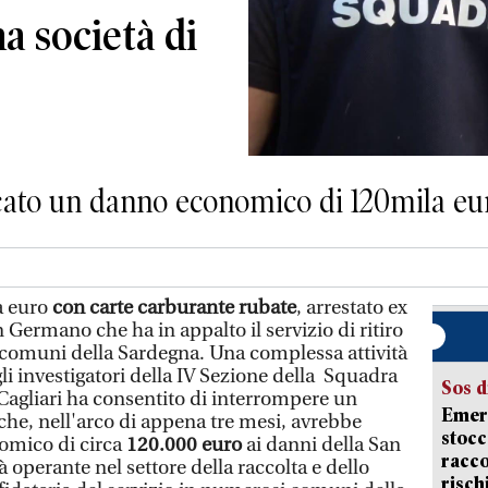
a società di
ato un danno economico di 120mila eu
a euro
con carte carburante rubate
, arrestato ex
 Germano che ha in appalto il servizio di ritiro
si comuni della Sardegna. Una complessa attività
li investigatori della IV Sezione della Squadra
Sos d
Cagliari ha consentito di interrompere un
Emerg
o che, nell'arco di appena tre mesi, avrebbe
stocc
omico di circa
120.000 euro
ai danni della San
racco
operante nel settore della raccolta e dello
risch