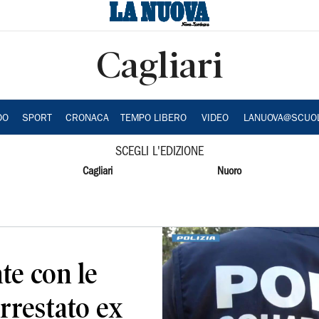
Cagliari
DO
SPORT
CRONACA
TEMPO LIBERO
VIDEO
LANUOVA@SCUO
SCEGLI L'EDIZIONE
Cagliari
Nuoro
te con le
arrestato ex