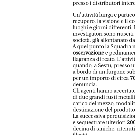
presso i distributori intere
Un'attività lunga e partic
recupero, la visione e il 
luoghi e giorni differenti.
investigatori sono riuscit
società, già allontanato d
A quel punto la Squadra 
osservazione
e pedinamento
flagranza di reato. L'attivi
quando, a Sestu, presso un
a bordo di un furgone subi
per un importo di circa
7
denuncia.
Gli agenti hanno accertato
di due grandi fusti metall
carico del mezzo, modalit
destinazione del prodotto 
La successiva perquisizio
e sequestrare ulteriori
200
decina di taniche, ritenu