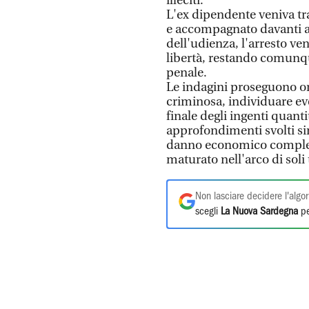
illeciti.
L'ex dipendente veniva tra
e accompagnato davanti al g
dell'udienza, l'arresto ve
libertà, restando comunq
penale.
Le indagini proseguono ora
criminosa, individuare ev
finale degli ingenti quantit
approfondimenti svolti si
danno economico complessi
maturato nell'arco di soli 
Non lasciare decidere l'algor
scegli
La Nuova Sardegna
pe