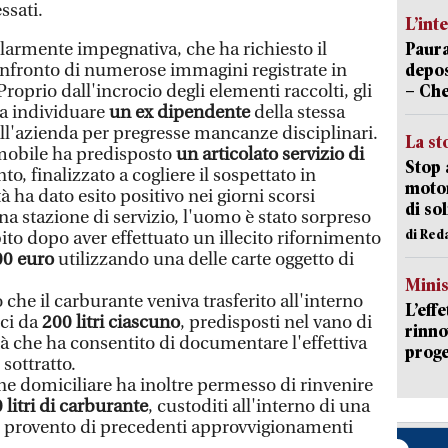
ssati.
L’int
olarmente impegnativa, che ha richiesto il
Paura
confronto di numerose immagini registrate in
depos
 Proprio dall'incrocio degli elementi raccolti, gli
– Che
i a individuare
un ex dipendente
della stessa
all'azienda per pregresse mancanze disciplinari.
La st
mobile ha predisposto
un articolato servizio di
Stop 
, finalizzato a cogliere il sospettato in
motor
tà ha dato esito positivo nei giorni scorsi
di so
a stazione di servizio, l'uomo è stato sorpreso
di Red
to dopo aver effettuato un illecito rifornimento
00 euro
utilizzando una delle carte oggetto di
Mini
 che il carburante veniva trasferito all'interno
L’eff
ici da
200 litri ciascuno
, predisposti nel vano di
rinno
à che ha consentito di documentare l'effettiva
proge
sottratto.
ne domiciliare ha inoltre permesso di rinvenire
 litri di carburante
, custoditi all'interno di una
ti provento di precedenti approvvigionamenti