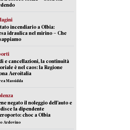
edendo
dagini
tato incendiario a Olbia:
sa idraulica nel mirino – Che
 sappiamo
orti
di e cancellazioni, la continuità
toriale è nel caos: la Regione
ona Aeroitalia
rea Massidda
olenza
ene negato il noleggio dell’auto e
disce la dipendente
aeroporto: choc a Olbia
lo Ardovino