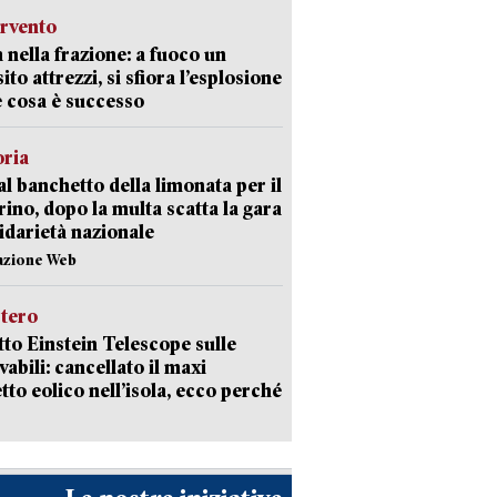
ervento
 nella frazione: a fuoco un
ito attrezzi, si sfiora l’esplosione
 cosa è successo
oria
al banchetto della limonata per il
ino, dopo la multa scatta la gara
lidarietà nazionale
azione Web
stero
etto Einstein Telescope sulle
vabili: cancellato il maxi
tto eolico nell’isola, ecco perché