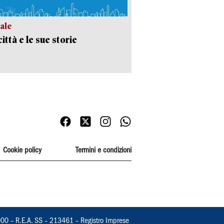
ale
ittà e le sue storie
Cookie policy
Termini e condizioni
000 – R.E.A. SS – 213461 – Registro Imprese