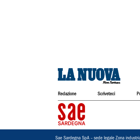
Redazione
Scriveteci
P
Sae Sardegna SpA – sede legale Zona industri