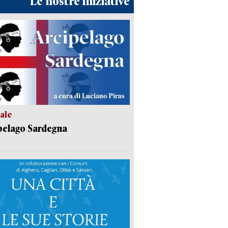
Le nostre iniziative
ale
pelago Sardegna