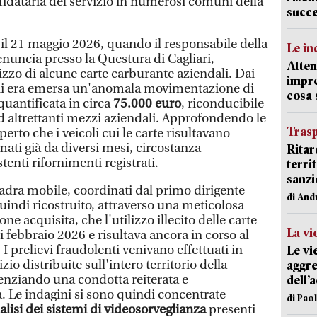
ffidataria del servizio in numerosi comuni della
succ
 il 21 maggio 2026, quando il responsabile della
Le in
enuncia presso la Questura di Cagliari,
Atten
izzo di alcune carte carburante aziendali. Dai
impre
ni era emersa un'anomala movimentazione di
cosa
quantificata in circa
75.000 euro
, riconducibile
ad altrettanti mezzi aziendali. Approfondendo le
Trasp
operto che i veicoli cui le carte risultavano
mati già da diversi mesi, circostanza
Ritar
tenti rifornimenti registrati.
terri
sanzi
uadra mobile, coordinati dal primo dirigente
di And
indi ricostruito, attraverso una meticolosa
e acquisita, che l'utilizzo illecito delle carte
La vi
i febbraio 2026 e risultava ancora in corso al
 prelievi fraudolenti venivano effettuati in
Le vi
io distribuite sull'intero territorio della
aggre
denziando una condotta reiterata e
dell’
. Le indagini si sono quindi concentrate
di Pao
alisi dei sistemi di videosorveglianza
presenti