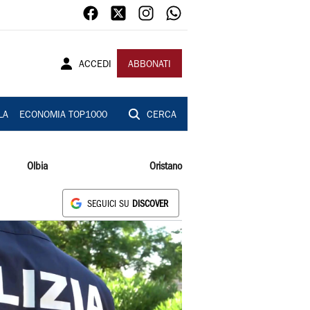
ACCEDI
ABBONATI
LA
ECONOMIA TOP1000
CERCA
Olbia
Oristano
SEGUICI SU
DISCOVER