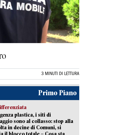
ro
3 MINUTI DI LETTURA
Primo Piano
ifferenziata
enza plastica, i siti di
aggio sono al collasso: stop alla
lta in decine di Comuni, si
ia il blocco totale – Cosa sta