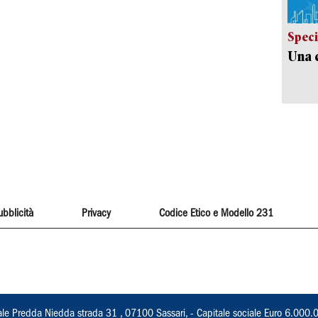
Speci
Una c
ubblicità
Privacy
Codice Etico e Modello 231
ale Predda Niedda strada 31 , 07100 Sassari, - Capitale sociale Euro 6.000.