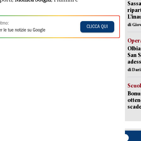
Sassa
ripar
L’ina
itmo:
di Gio
CLICCA QUI
r le tue notizie su Google
Opera
Olbia
San S
adess
di Dar
Scuo
Bonus
otten
scade