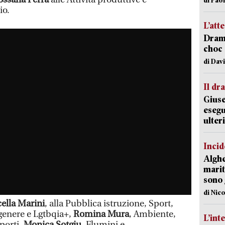
io.
L’att
Dramm
choc 
di Dav
Il d
Giuse
esegu
ulter
Incid
Alghe
marit
sono 
di Nic
ella Marini
, alla Pubblica istruzione, Sport,
 genere e Lgtbqia+,
Romina Mura
, Ambiente,
L’int
sporti,
Monica Sotgiu
, Flumini e