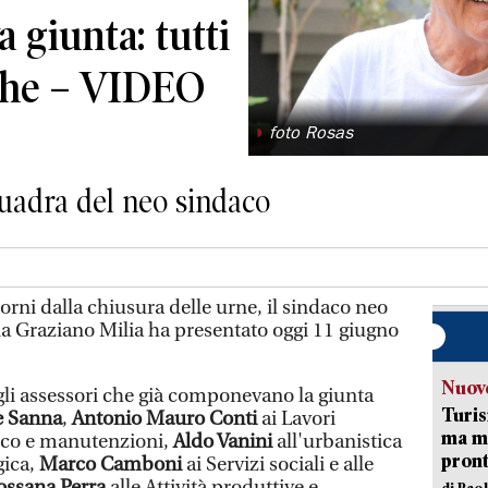
 giunta: tutti
eghe – VIDEO
◗
foto Rosas
quadra del neo sindaco
iorni dalla chiusura delle urne, il sindaco neo
na Graziano Milia ha presentato oggi 11 giugno
Nuove
gli assessori che già componevano la giunta
Turis
e Sanna
,
Antonio Mauro Conti
ai Lavori
ma ma
gico e manutenzioni,
Aldo Vanini
all'urbanistica
pron
ica,
Marco Camboni
ai Servizi sociali e alle
ossana Perra
alle Attività produttive e
di Pao