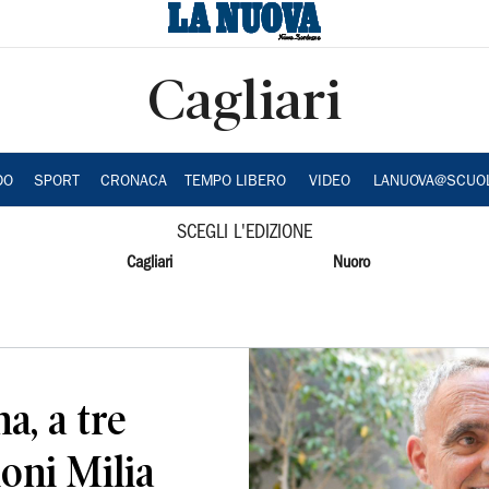
Cagliari
DO
SPORT
CRONACA
TEMPO LIBERO
VIDEO
LANUOVA@SCUO
SCEGLI L'EDIZIONE
Cagliari
Nuoro
a, a tre
ioni Milia