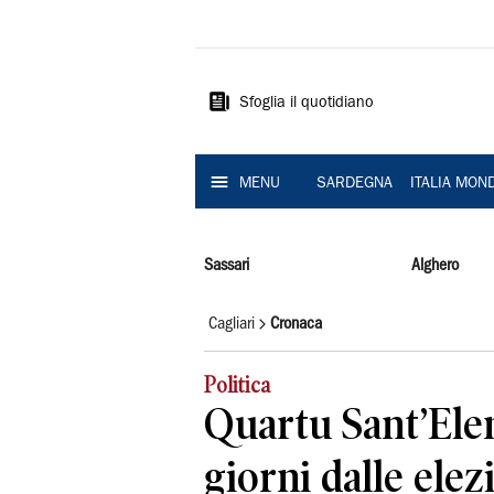
La
Nuova
Sardegna
Sfoglia il quotidiano
MENU
SARDEGNA
ITALIA MON
Sassari
Alghero
Cagliari
Cronaca
Politica
Quartu Sant’Elen
giorni dalle elez