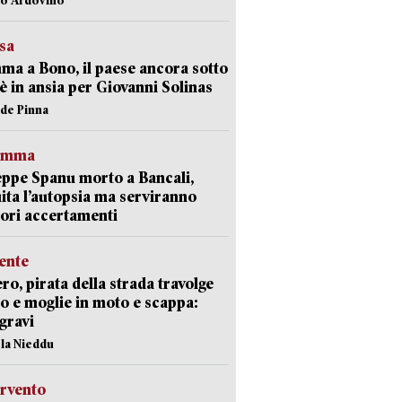
esa
a a Bono, il paese ancora sotto
è in ansia per Giovanni Solinas
ide Pinna
ramma
ppe Spanu morto a Bancali,
ita l’autopsia ma serviranno
iori accertamenti
ente
ro, pirata della strada travolge
o e moglie in moto e scappa:
gravi
ola Nieddu
ervento