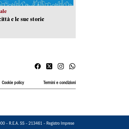
ale
ittà e le sue storie
Cookie policy
Termini e condizioni
000 – R.E.A. SS – 213461 – Registro Imprese