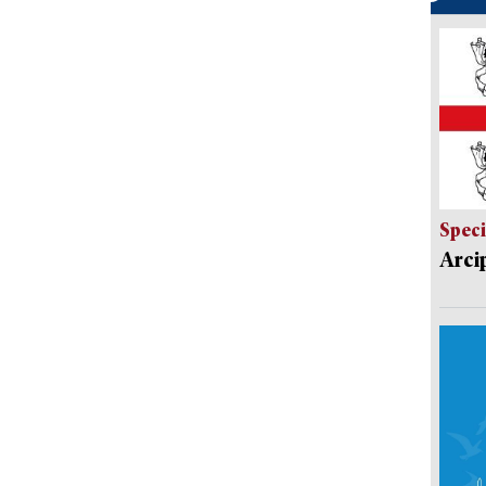
Speci
Arci