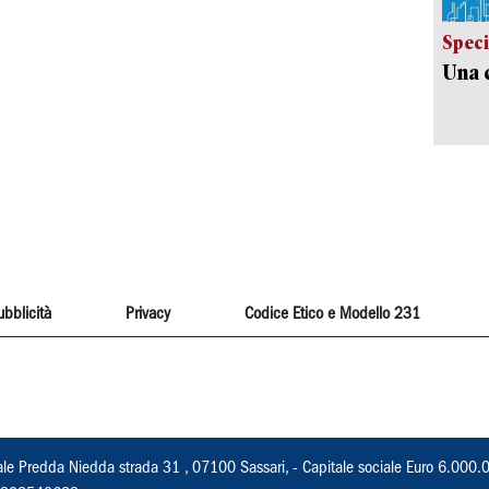
Speci
Una c
ubblicità
Privacy
Codice Etico e Modello 231
ale Predda Niedda strada 31 , 07100 Sassari, - Capitale sociale Euro 6.000.