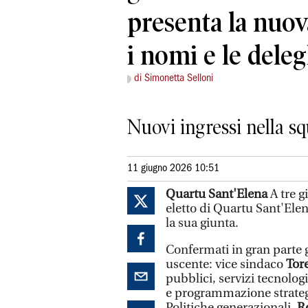
presenta la nuova
i nomi e le del
di Simonetta Selloni
Nuovi ingressi nella s
11 giugno 2026 10:51
Quartu Sant'Elena
A tre g
eletto di Quartu Sant'Ele
la sua giunta.
Confermati in gran parte 
uscente: vice sindaco
Tor
pubblici, servizi tecnolo
e programmazione strateg
Politiche generazionali,
R