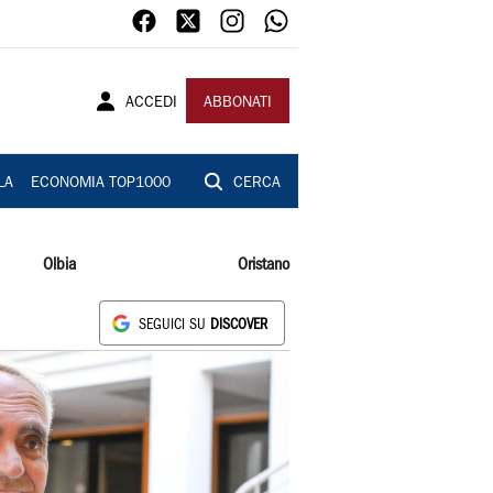
ACCEDI
ABBONATI
LA
ECONOMIA TOP1000
CERCA
Olbia
Oristano
SEGUICI SU
DISCOVER