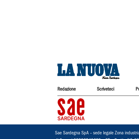
Redazione
Scriveteci
P
Sae Sardegna SpA – sede legale Zona industri