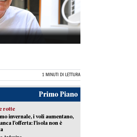
1 MINUTI DI LETTURA
Primo Piano
 rotte
mo invernale, i voli aumentano,
nca l’offerta: l’isola non è
ta
lo Ardovino