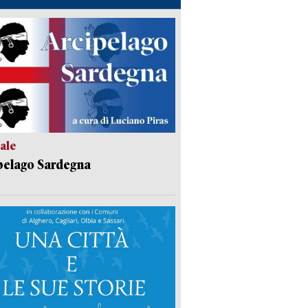
ale
pelago Sardegna