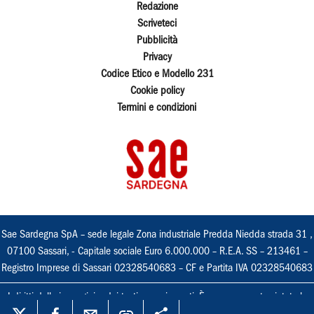
Redazione
Scriveteci
Pubblicità
Privacy
Codice Etico e Modello 231
Cookie policy
Termini e condizioni
Sae Sardegna SpA – sede legale Zona industriale Predda Niedda strada 31 ,
07100 Sassari, - Capitale sociale Euro 6.000.000 – R.E.A. SS – 213461 –
Registro Imprese di Sassari 02328540683 – CF e Partita IVA 02328540683
I diritti delle immagini e dei testi sono riservati. È espressamente vietata la
loro riproduzione con qualsiasi mezzo e l'adattamento totale o parziale.