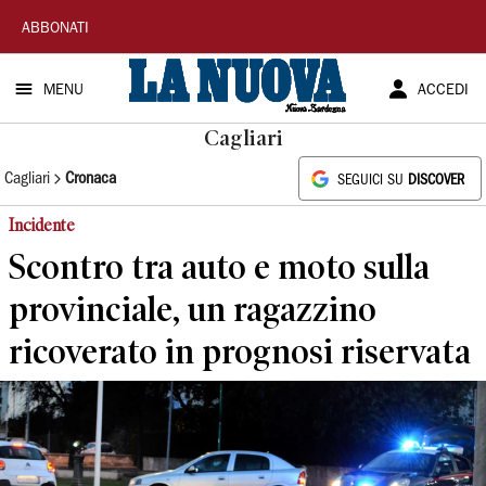
La
ABBONATI
Nuova
MENU
ACCEDI
Sardegna
Cagliari
Cagliari
Cronaca
SEGUICI SU
DISCOVER
Incidente
Scontro tra auto e moto sulla
provinciale, un ragazzino
ricoverato in prognosi riservata