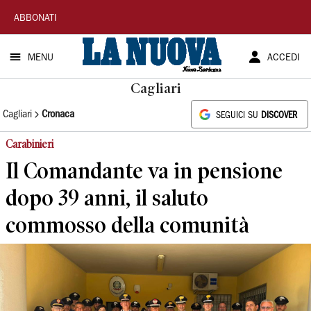
La
ABBONATI
Nuova
MENU
ACCEDI
Sardegna
Cagliari
Cagliari
Cronaca
SEGUICI SU
DISCOVER
Carabinieri
Il Comandante va in pensione
dopo 39 anni, il saluto
commosso della comunità