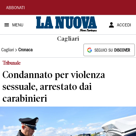
La
ABBONATI
Nuova
MENU
ACCEDI
Sardegna
Cagliari
Cagliari
Cronaca
SEGUICI SU
DISCOVER
Tribunale
Condannato per violenza
sessuale, arrestato dai
carabinieri