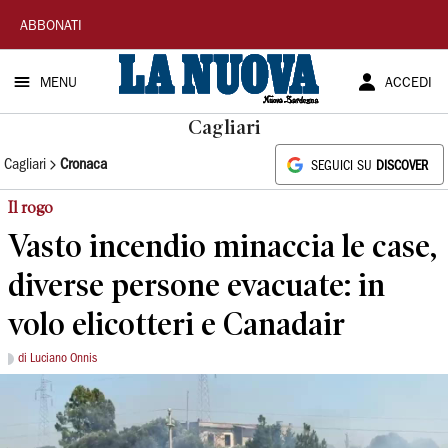
La
ABBONATI
Nuova
MENU
ACCEDI
Sardegna
Cagliari
Cagliari
Cronaca
SEGUICI SU
DISCOVER
Il rogo
Vasto incendio minaccia le case,
diverse persone evacuate: in
volo elicotteri e Canadair
di Luciano Onnis