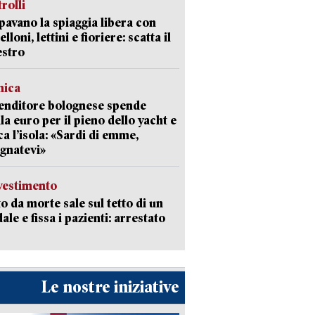
trolli
avano la spiaggia libera con
loni, lettini e fioriere: scatta il
estro
mica
enditore bolognese spende
la euro per il pieno dello yacht e
ca l’isola: «Sardi di emme,
gnatevi»
avestimento
to da morte sale sul tetto di un
ale e fissa i pazienti: arrestato
Le nostre iniziative