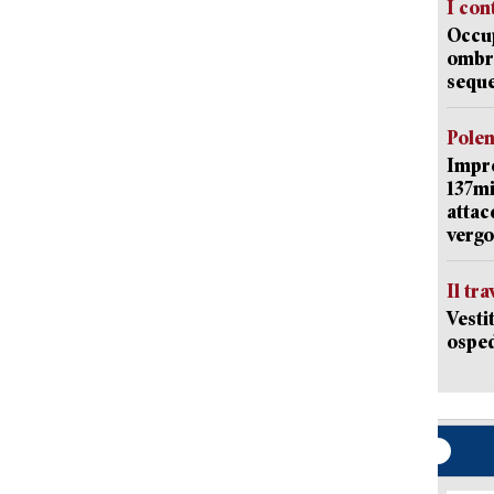
I con
Occup
ombrel
sequ
Pole
Impr
137mi
attac
vergo
Il tr
Vesti
osped