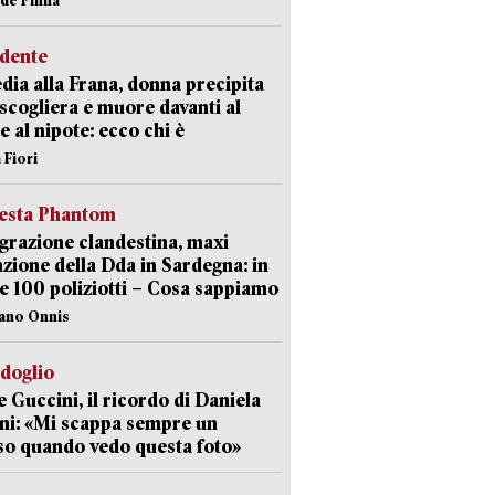
idente
dia alla Frana, donna precipita
 scogliera e muore davanti al
 e al nipote: ecco chi è
 Fiori
iesta Phantom
razione clandestina, maxi
zione della Dda in Sardegna: in
e 100 poliziotti – Cosa sappiamo
iano Onnis
rdoglio
 Guccini, il ricordo di Daniela
ni: «Mi scappa sempre un
so quando vedo questa foto»