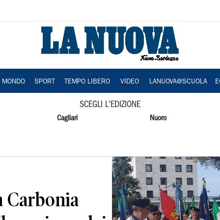
A MONDO
SPORT
TEMPO LIBERO
VIDEO
LANUOVA@SCUOLA
E
SCEGLI L'EDIZIONE
Cagliari
Nuoro
a Carbonia