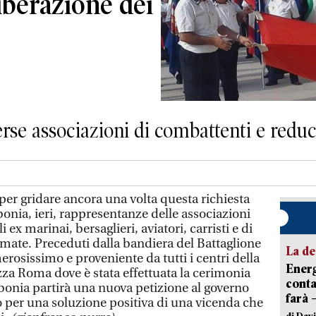
liberazione dei
rse associazioni di combattenti e reduc
 per gridare ancora una volta questa richiesta
rbonia, ieri, rappresentanze delle associazioni
 ex marinai, bersaglieri, aviatori, carristi e di
armate. Preceduti dalla bandiera del Battaglione
La de
rosissimo e proveniente da tutti i centri della
Energ
azza Roma dove è stata effettuata la cerimonia
conta
bonia partirà una nuova petizione al governo
farà 
 per una soluzione positiva di una vicenda che
di Dav