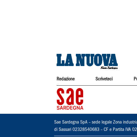
Redazione
Scriveteci
P
Sae Sardegna SpA – sede legale Zona industri
di Sassari 02328540683 – CF e Partita IVA