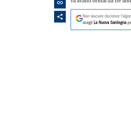
va avanti ormai da tre ann
Non lasciare decidere l'algor
scegli
La Nuova Sardegna
pe