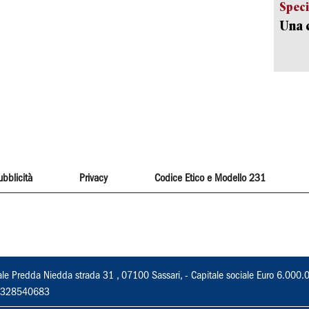
Speci
Una c
ubblicità
Privacy
Codice Etico e Modello 231
ale Predda Niedda strada 31 , 07100 Sassari, - Capitale sociale Euro 6.000.
 02328540683