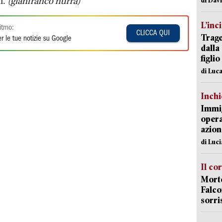
i.
(gianfranco nurra)
L’inc
itmo:
CLICCA QUI
Trage
r le tue notizie su Google
dalla
figlio
di Luca
Inch
Immig
opera
azion
di Luc
Il co
Morte
Falco
sorri