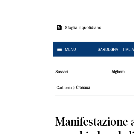
La
Nuova
Sardegna
Sfoglia il quotidiano
MENU
SARDEGNA
ITALI
Sassari
Alghero
Carbonia
Cronaca
Manifestazione 