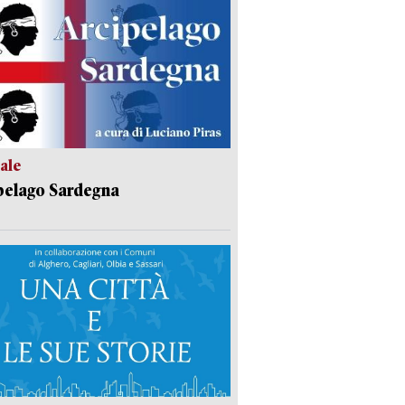
ale
pelago Sardegna