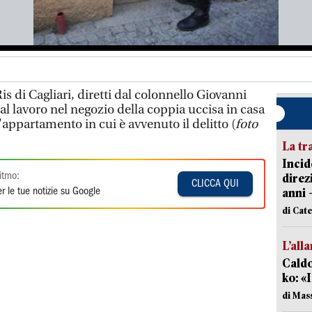
Ris di Cagliari, diretti dal colonnello Giovanni
l lavoro nel negozio della coppia uccisa in casa
ll'appartamento in cui è avvenuto il delitto (
foto
La tr
Incid
itmo:
direz
CLICCA QUI
anni 
r le tue notizie su Google
di Cat
L’all
Caldo
ko: «
di Mas