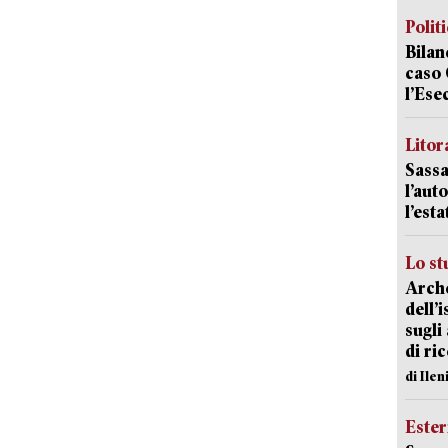
Polit
Bilan
caso 
l’Ese
Litora
Sassa
l’auto
l’est
Lo st
Arche
dell’
sugli
di ri
di Ile
Ester