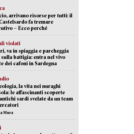
ica
cio, arrivano risorse per tutti: il
Castelsardo fa tremare
cutivo – Ecco perché
li violati
ri, va in spiaggia e parcheggia
 sulla battigia: entra nel vivo
ate dei cafoni in Sardegna
udio
ologia, la vita nei nuraghi
isola: le affascinanti scoperte
 antichi sardi svelate da un team
cercatori
nia Mura
i