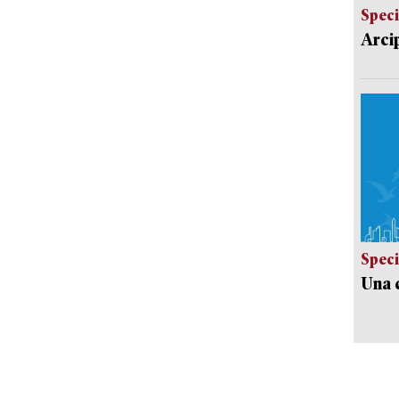
Speci
Arci
Speci
Una c