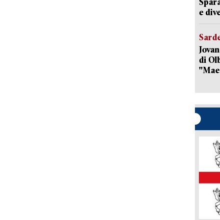
Spara
e dive
Sard
Jovan
di Olb
"Mae