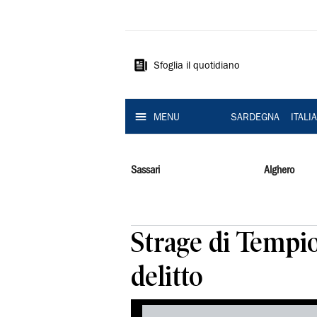
La
Nuova
Sardegna
Sfoglia il quotidiano
MENU
SARDEGNA
ITALI
Sassari
Alghero
Strage di Tempio
delitto