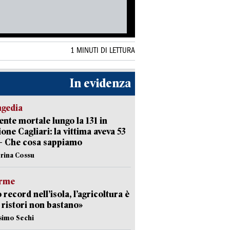
1 MINUTI DI LETTURA
In evidenza
agedia
ente mortale lungo la 131 in
ione Cagliari: la vittima aveva 53
– Che cosa sappiamo
erina Cossu
arme
 record nell’isola, l’agricoltura è
I ristori non bastano»
simo Sechi