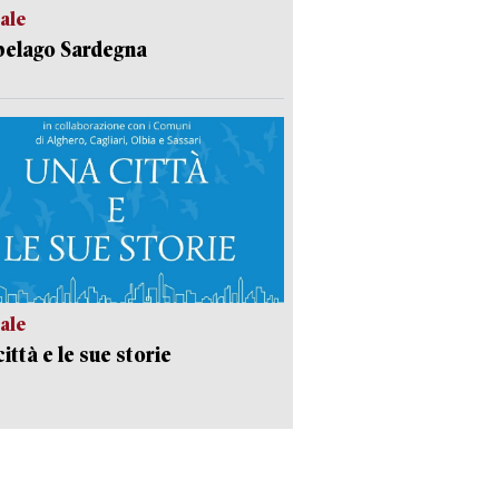
ale
pelago Sardegna
ale
ittà e le sue storie