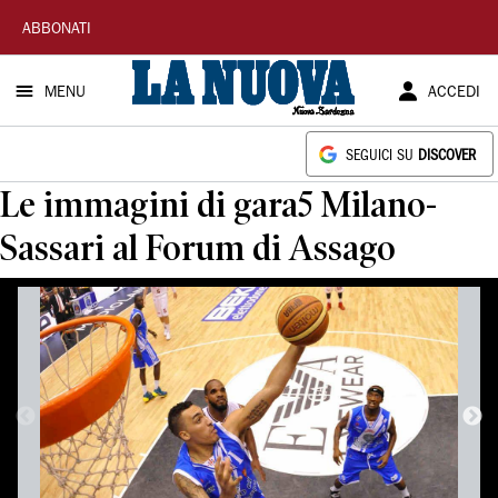
La
ABBONATI
Nuova
MENU
ACCEDI
Sardegna
SEGUICI SU
DISCOVER
Le immagini di gara5 Milano-
Sassari al Forum di Assago