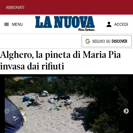
La
ABBONATI
Nuova
MENU
ACCEDI
Sardegna
SEGUICI SU
DISCOVER
Alghero, la pineta di Maria Pia
invasa dai rifiuti