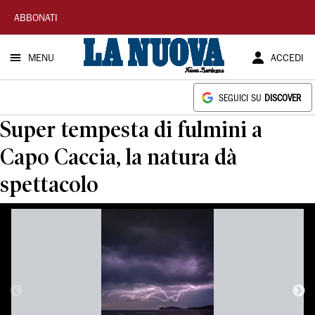
La
ABBONATI
Nuova
MENU
ACCEDI
Sardegna
SEGUICI SU
DISCOVER
Super tempesta di fulmini a
Capo Caccia, la natura dà
spettacolo