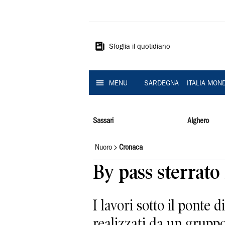
La
Nuova
Sardegna
Sfoglia il quotidiano
MENU
SARDEGNA
ITALIA MON
Sassari
Alghero
Nuoro
Cronaca
By pass sterrato 
I lavori sotto il ponte 
realizzati da un gruppo