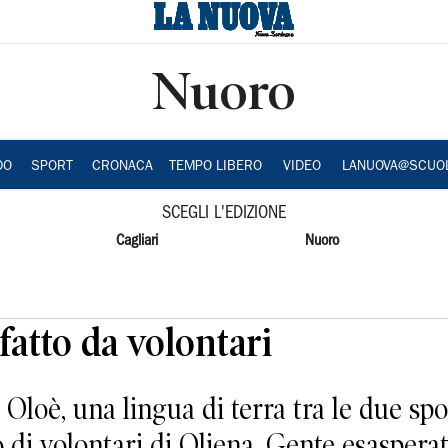
Nuoro
DO
SPORT
CRONACA
TEMPO LIBERO
VIDEO
LANUOVA@SCUO
SCEGLI L'EDIZIONE
Cagliari
Nuoro
fatto da volontari
di Oloè, una lingua di terra tra le due sp
 di volontari di Oliena. Gente esasperata