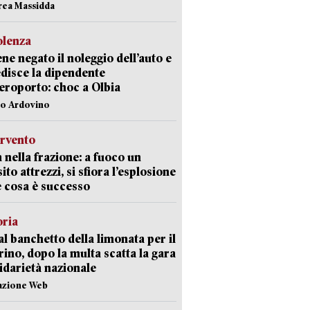
rea Massidda
olenza
ene negato il noleggio dell’auto e
disce la dipendente
aeroporto: choc a Olbia
lo Ardovino
ervento
 nella frazione: a fuoco un
ito attrezzi, si sfiora l’esplosione
 cosa è successo
oria
al banchetto della limonata per il
ino, dopo la multa scatta la gara
lidarietà nazionale
azione Web