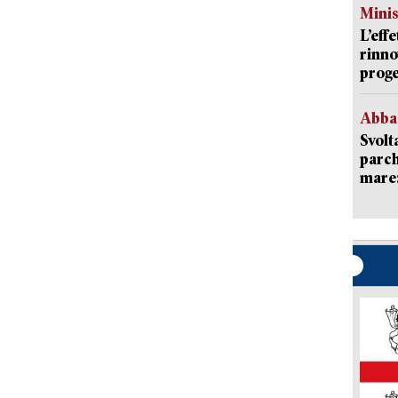
Mini
L’eff
rinno
proge
Abba
Svolt
parch
mare: 