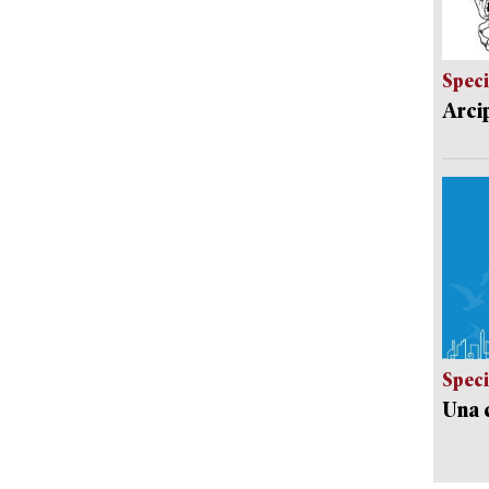
Speci
Arci
Speci
Una c