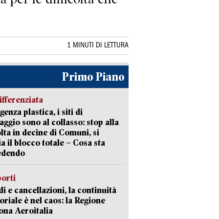
1 MINUTI DI LETTURA
Primo Piano
ifferenziata
enza plastica, i siti di
aggio sono al collasso: stop alla
lta in decine di Comuni, si
ia il blocco totale – Cosa sta
edendo
orti
di e cancellazioni, la continuità
toriale è nel caos: la Regione
ona Aeroitalia