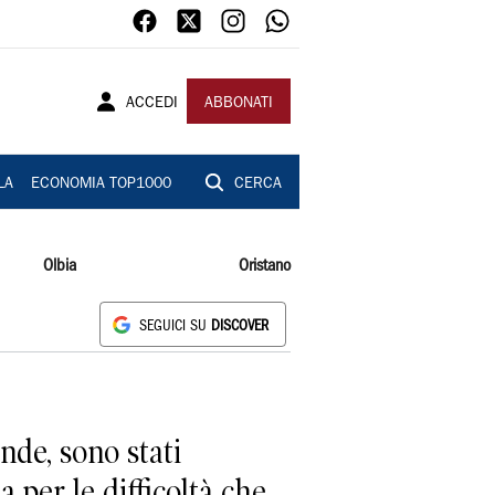
ACCEDI
ABBONATI
LA
ECONOMIA TOP1000
CERCA
Olbia
Oristano
SEGUICI SU
DISCOVER
onde, sono stati
 per le difficoltà che