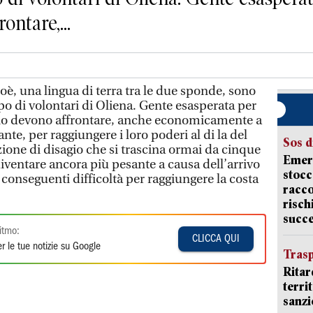
ontare,...
Oloè, una lingua di terra tra le due sponde, sono
ppo di volontari di Oliena. Gente esasperata per
orno devono affrontare, anche economicamente a
nte, per raggiungere i loro poderi al di la del
Sos d
ione di disagio che si trascina ormai da cinque
Emerg
diventare ancora più pesante a causa dell’arrivo
stocc
e conseguenti difficoltà per raggiungere la costa
racco
risch
succ
itmo:
CLICCA QUI
r le tue notizie su Google
Trasp
Ritar
terri
sanzi