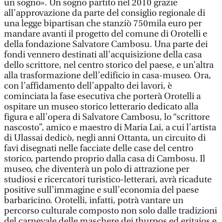
un sogno». Un sogno partito nel 2010 grazie
all’approvazione da parte del consiglio regionale di
una legge bipartisan che stanziò 750mila euro per
mandare avanti il progetto del comune di Orotelli e
della fondazione Salvatore Cambosu. Una parte dei
fondi vennero destinati all’acquisizione della casa
dello scrittore, nel centro storico del paese, e un’altra
alla trasformazione dell’edificio in casa-museo. Ora,
con l’affidamento dell’appalto dei lavori, è
cominciata la fase esecutiva che porterà Orotelli a
ospitare un museo storico letterario dedicato alla
figura e all’opera di Salvatore Cambosu, lo “scrittore
nascosto”, amico e maestro di Maria Lai, a cui l’artista
di Ulassai dedicò, negli anni Ottanta, un circuito di
favi disegnati nelle facciate delle case del centro
storico, partendo proprio dalla casa di Cambosu. Il
museo, che diventerà un polo di attrazione per
studiosi e ricercatori turistico-letterari, avrà ricadute
positive sull’immagine e sull’economia del paese
barbaricino. Orotelli, infatti, potrà vantare un
percorso culturale composto non solo dalle tradizioni
del carnevale delle maschere dei thurpos ed eritajos e