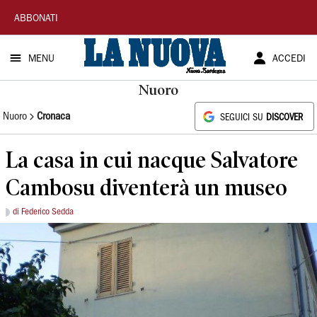
La
ABBONATI
Nuova
MENU
ACCEDI
Sardegna
Nuoro
Nuoro
Cronaca
SEGUICI SU
DISCOVER
La casa in cui nacque Salvatore
Cambosu diventerà un museo
di Federico Sedda