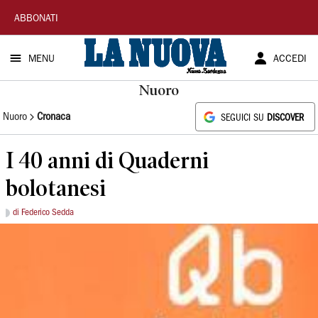
La
ABBONATI
Nuova
MENU
ACCEDI
Sardegna
Nuoro
Nuoro
Cronaca
SEGUICI SU
DISCOVER
I 40 anni di Quaderni
bolotanesi
di Federico Sedda