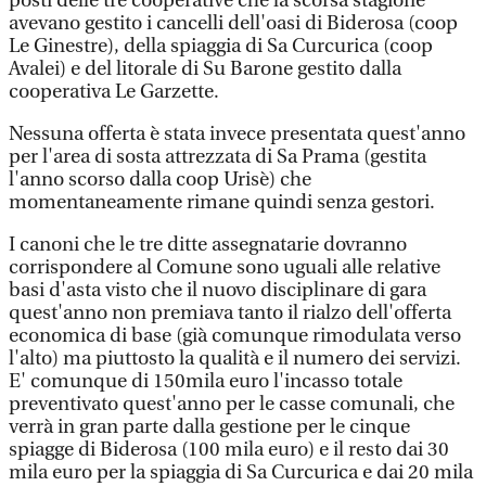
posti delle tre cooperative che la scorsa stagione
avevano gestito i cancelli dell'oasi di Biderosa (coop
Le Ginestre), della spiaggia di Sa Curcurica (coop
Avalei) e del litorale di Su Barone gestito dalla
cooperativa Le Garzette.
Nessuna offerta è stata invece presentata quest'anno
per l'area di sosta attrezzata di Sa Prama (gestita
l'anno scorso dalla coop Urisè) che
momentaneamente rimane quindi senza gestori.
I canoni che le tre ditte assegnatarie dovranno
corrispondere al Comune sono uguali alle relative
basi d'asta visto che il nuovo disciplinare di gara
quest'anno non premiava tanto il rialzo dell'offerta
economica di base (già comunque rimodulata verso
l'alto) ma piuttosto la qualità e il numero dei servizi.
E' comunque di 150mila euro l'incasso totale
preventivato quest'anno per le casse comunali, che
verrà in gran parte dalla gestione per le cinque
spiagge di Biderosa (100 mila euro) e il resto dai 30
mila euro per la spiaggia di Sa Curcurica e dai 20 mila