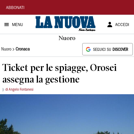
La
ABBONATI
Nuova
MENU
ACCEDI
Sardegna
Nuoro
Nuoro
Cronaca
SEGUICI SU
DISCOVER
Ticket per le spiagge, Orosei
assegna la gestione
di Angelo Fontanesi