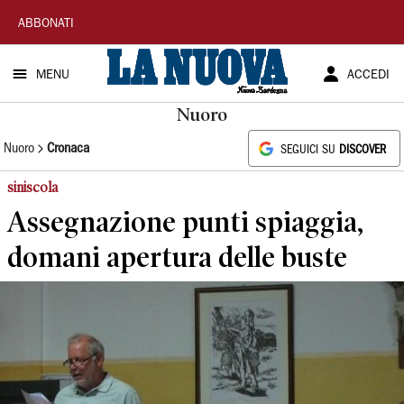
La
ABBONATI
Nuova
MENU
ACCEDI
Sardegna
Nuoro
Nuoro
Cronaca
SEGUICI SU
DISCOVER
siniscola
Assegnazione punti spiaggia,
domani apertura delle buste