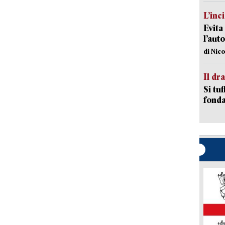
L’inc
Evita
l’aut
di Nic
Il d
Si tuf
fonda