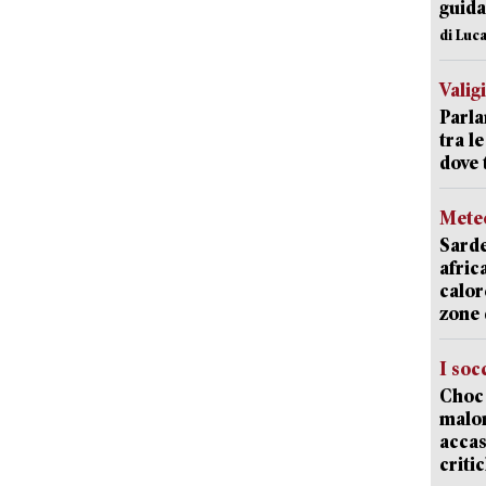
guida
di Luca
Valig
Parla
tra l
dove 
Mete
Sarde
afric
calor
zone 
I soc
Choc 
malor
accas
criti