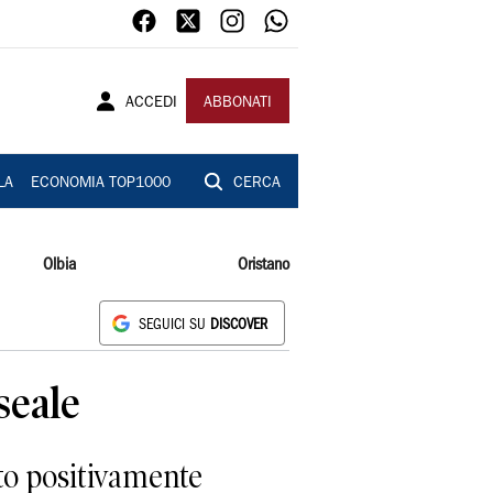
ACCEDI
ABBONATI
LA
ECONOMIA TOP1000
CERCA
Olbia
Oristano
SEGUICI SU
DISCOVER
seale
to positivamente