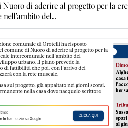
i Nuoro di aderire al progetto per la cr
nell’ambito del...
one comunale di Orotelli ha risposto
el comune di Nuoro di aderire al progetto per la
seale intercomunale nell’ambito del
iluppo urbano. Il piano prevede la
Dimo
 di fattibilità che poi, con l’arrivo dei
Alghe
zzerà con la rete museale.
casa 
l'acc
asa sul progetto, già appaltato nei giorni scorsi,
bersa
rmanente nella casa dove nacquelo scrittore
Trib
Sassa
itmo:
CLICCA QUI
spari
r le tue notizie su Google
al giu