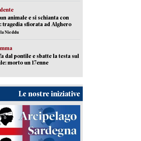
idente
 un animale e si schianta con
o: tragedia sfiorata ad Alghero
ola Nieddu
ramma
fa dal pontile e sbatte la testa sul
le: morto un 17enne
Le nostre iniziative