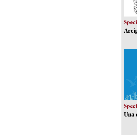
Speci
Arci
Speci
Una c