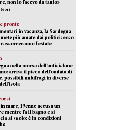
re, non lo facevo da tanto»
 Fiori
ie pronte
mentari in vacanza, la Sardegna
e mete più amate dai politici: ecco
trascorreranno l’estate
o
gna nella morsa dell’anticiclone
ano: arriva il picco dell’ondata di
e, possibili nubifragi in diverse
dell’isola
corsi
in mare, 19enne accusa un
e mentre fa il bagno e si
cia al suolo: è in condizioni
che