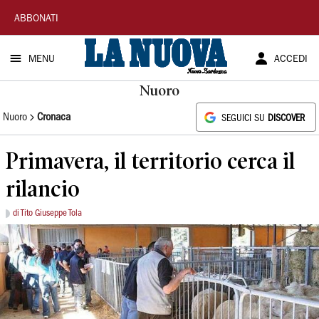
La
ABBONATI
Nuova
MENU
ACCEDI
Sardegna
Nuoro
Nuoro
Cronaca
SEGUICI SU
DISCOVER
Primavera, il territorio cerca il
rilancio
di Tito Giuseppe Tola