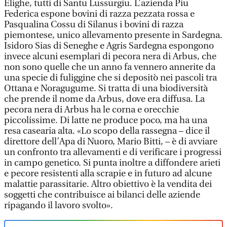
Elighe, tutti di Santu Lussurgiu. L’azienda Piu
Federica espone bovini di razza pezzata rossa e
Pasqualina Cossu di Silanus i bovini di razza
piemontese, unico allevamento presente in Sardegna.
Isidoro Sias di Seneghe e Agris Sardegna espongono
invece alcuni esemplari di pecora nera di Arbus, che
non sono quelle che un anno fa vennero annerite da
una specie di fuliggine che si depositò nei pascoli tra
Ottana e Noragugume. Si tratta di una biodiversità
che prende il nome da Arbus, dove era diffusa. La
pecora nera di Arbus ha le corna e orecchie
piccolissime. Di latte ne produce poco, ma ha una
resa casearia alta. «Lo scopo della rassegna – dice il
direttore dell’Apa di Nuoro, Mario Bitti, – è di avviare
un confronto tra allevamenti e di verificare i progressi
in campo genetico. Si punta inoltre a diffondere arieti
e pecore resistenti alla scrapie e in futuro ad alcune
malattie parassitarie. Altro obiettivo è la vendita dei
soggetti che contribuisce ai bilanci delle aziende
ripagando il lavoro svolto».