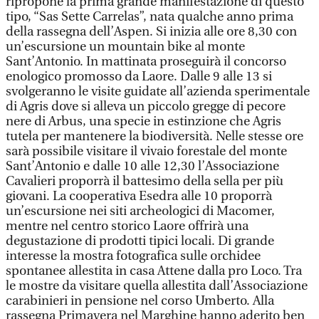
ripropone la prima grande manifestazione di questo
tipo, “Sas Sette Carrelas”, nata qualche anno prima
della rassegna dell’Aspen. Si inizia alle ore 8,30 con
un’escursione un mountain bike al monte
Sant’Antonio. In mattinata proseguirà il concorso
enologico promosso da Laore. Dalle 9 alle 13 si
svolgeranno le visite guidate all’azienda sperimentale
di Agris dove si alleva un piccolo gregge di pecore
nere di Arbus, una specie in estinzione che Agris
tutela per mantenere la biodiversità. Nelle stesse ore
sarà possibile visitare il vivaio forestale del monte
Sant’Antonio e dalle 10 alle 12,30 l’Associazione
Cavalieri proporrà il battesimo della sella per più
giovani. La cooperativa Esedra alle 10 proporrà
un’escursione nei siti archeologici di Macomer,
mentre nel centro storico Laore offrirà una
degustazione di prodotti tipici locali. Di grande
interesse la mostra fotografica sulle orchidee
spontanee allestita in casa Attene dalla pro Loco. Tra
le mostre da visitare quella allestita dall’Associazione
carabinieri in pensione nel corso Umberto. Alla
rassegna Primavera nel Marghine hanno aderito ben