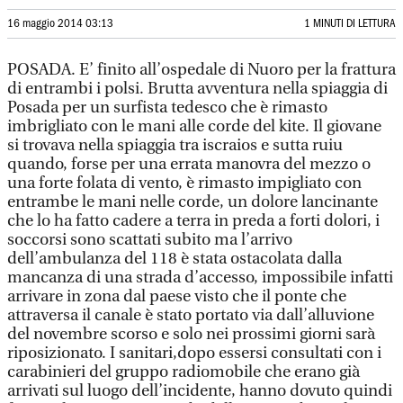
16 maggio 2014 03:13
1 MINUTI DI LETTURA
POSADA. E’ finito all’ospedale di Nuoro per la frattura
di entrambi i polsi. Brutta avventura nella spiaggia di
Posada per un surfista tedesco che è rimasto
imbrigliato con le mani alle corde del kite. Il giovane
si trovava nella spiaggia tra iscraios e sutta ruiu
quando, forse per una errata manovra del mezzo o
una forte folata di vento, è rimasto impigliato con
entrambe le mani nelle corde, un dolore lancinante
che lo ha fatto cadere a terra in preda a forti dolori, i
soccorsi sono scattati subito ma l’arrivo
dell’ambulanza del 118 è stata ostacolata dalla
mancanza di una strada d’accesso, impossibile infatti
arrivare in zona dal paese visto che il ponte che
attraversa il canale è stato portato via dall’alluvione
del novembre scorso e solo nei prossimi giorni sarà
riposizionato. I sanitari,dopo essersi consultati con i
carabinieri del gruppo radiomobile che erano già
arrivati sul luogo dell’incidente, hanno dovuto quindi