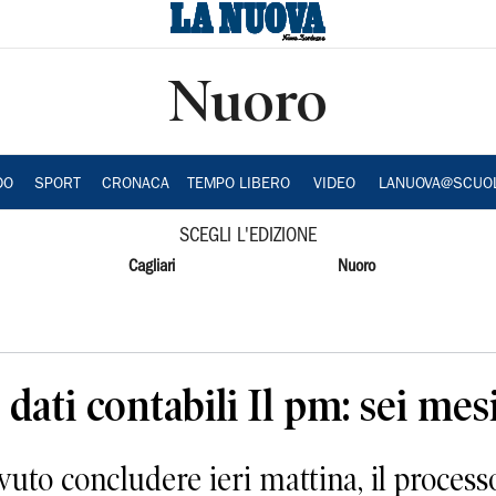
Nuoro
DO
SPORT
CRONACA
TEMPO LIBERO
VIDEO
LANUOVA@SCUO
SCEGLI L'EDIZIONE
Cagliari
Nuoro
dati contabili Il pm: sei mes
to concludere ieri mattina, il process