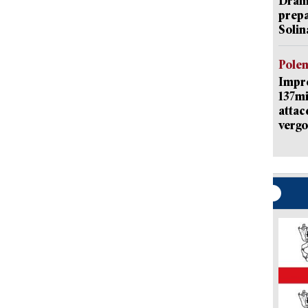
Dramm
prepa
Solin
Pole
Impr
137mi
attac
vergo