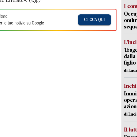
le Entrate». (
v.g.)
I con
Occup
itmo:
ombrel
CLICCA QUI
r le tue notizie su Google
sequ
L’inc
Trage
dalla
figlio
di Luca
Inch
Immig
opera
azion
di Luc
Il lut