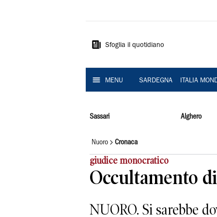
La
Nuova
Sardegna
Sfoglia il quotidiano
MENU
SARDEGNA
ITALIA MON
Sassari
Alghero
Nuoro
Cronaca
giudice monocratico
Occultamento di 
NUORO. Si sarebbe dovu