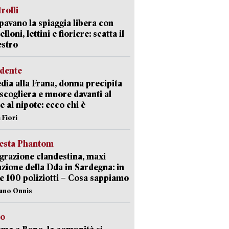
trolli
avano la spiaggia libera con
loni, lettini e fioriere: scatta il
estro
idente
dia alla Frana, donna precipita
 scogliera e muore davanti al
 e al nipote: ecco chi è
 Fiori
iesta Phantom
razione clandestina, maxi
zione della Dda in Sardegna: in
e 100 poliziotti – Cosa sappiamo
iano Onnis
to