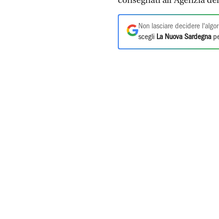
consegnati all’Agenzia del
Non lasciare decidere l'algor
scegli
La Nuova Sardegna
pe