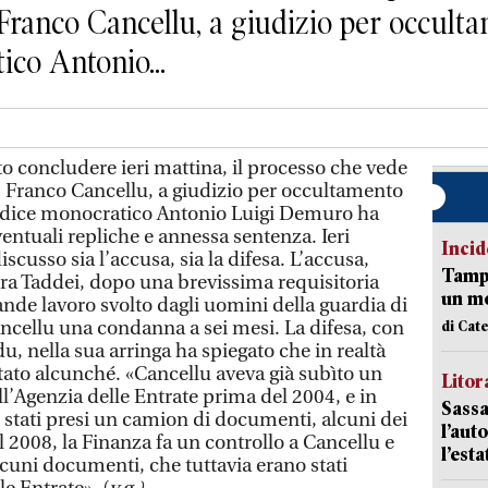
ranco Cancellu, a giudizio per occultame
ico Antonio...
 concludere ieri mattina, il processo che vede
 Franco Cancellu, a giudizio per occultamento
 giudice monocratico Antonio Luigi Demuro ha
eventuali repliche e annessa sentenza. Ieri
Incid
scusso sia l’accusa, sia la difesa. L’accusa,
Tampo
ra Taddei, dopo una brevissima requisitoria
un mo
ande lavoro svolto dagli uomini della guardia di
ancellu una condanna a sei mesi. La difesa, con
di Cat
, nella sua arringa ha spiegato che in realtà
ato alcunché. «Cancellu aveva già subìto un
Litora
l’Agenzia delle Entrate prima del 2004, e in
Sassa
 stati presi un camion di documenti, alcuni dei
l’auto
el 2008, la Finanza fa un controllo a Cancellu e
l’est
alcuni documenti, che tuttavia erano stati