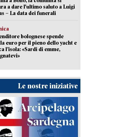
a a Bono, la comunità si
ra a dare l'ultimo saluto a Luigi
as – La data dei funerali
mica
enditore bolognese spende
la euro per il pieno dello yacht e
ca l’isola: «Sardi di emme,
gnatevi»
Le nostre iniziative