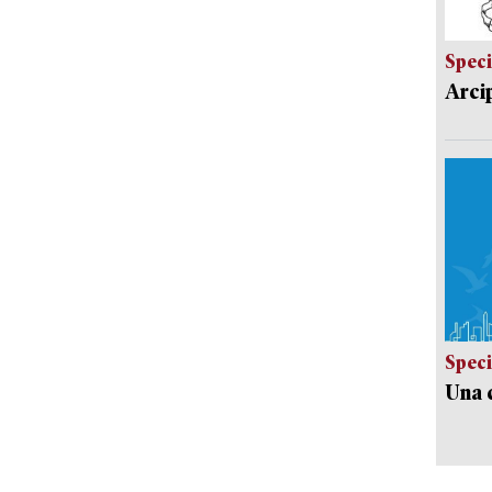
Speci
Arci
Speci
Una c