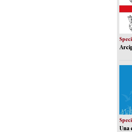
Speci
Arci
Speci
Una c