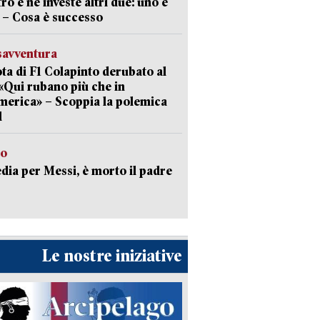
tro e ne investe altri due: uno è
 – Cosa è successo
savventura
lota di F1 Colapinto derubato al
 «Qui rubano più che in
erica» – Scoppia la polemica
l
to
dia per Messi, è morto il padre
Le nostre iniziative