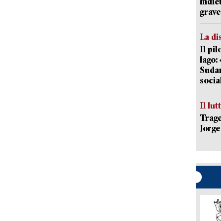
indie
grave
La di
Il pi
lago:
Sudam
socia
Il lut
Trage
Jorge