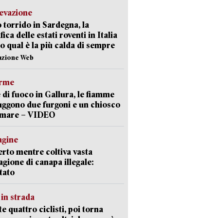
levazione
 torrido in Sardegna, la
fica delle estati roventi in Italia
o qual è la più calda di sempre
azione Web
arme
 di fuoco in Gallura, le fiamme
uggono due furgoni e un chiosco
a mare – VIDEO
agine
rto mentre coltiva vasta
agione di canapa illegale:
tato
in strada
te quattro ciclisti, poi torna