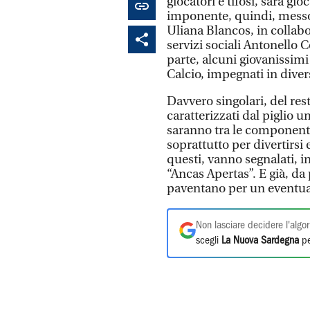
giocatori e tifosi, sarà 
imponente, quindi, messo 
Uliana Blancos, in collabo
servizi sociali Antonello C
parte, alcuni giovanissimi 
Calcio, impegnati in dive
Davvero singolari, del res
caratterizzati dal piglio u
saranno tra le componenti
soprattutto per divertirsi 
questi, vanno segnalati, in
“Ancas Apertas”. E già, da
paventano per un eventual
Non lasciare decidere l'algor
scegli
La Nuova Sardegna
pe