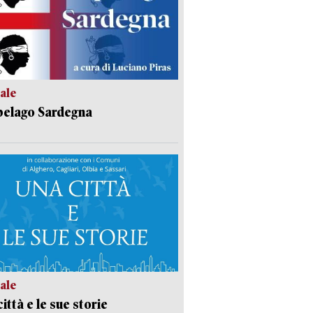
ale
pelago Sardegna
ale
ittà e le sue storie