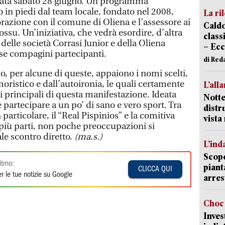
giocata sabato 28 giugno. Un programma
in piedi dal team locale, fondato nel 2008,
La ri
razione con il comune di Oliena e l’assessore ai
Caldo
ossu. Un’iniziativa, che vedrà esordire, d’altra
classi
delle società Corrasi Junior e della Oliena
– Ecc
rse compagini partecipanti.
di Red
to, per alcune di queste, appaiono i nomi scelti,
moristico e dall’autoironia, le quali certamente
L’all
 principali di questa manifestazione. Ideata
Notte
e partecipare a un po’ di sano e vero sport. Tra
distr
 particolare, il “Real Pispinios” e la comitiva
vist
 più parti, non poche preoccupazioni si
e scontro diretto.
(ma.s.)
L’ind
Scope
itmo:
piant
CLICCA QUI
r le tue notizie su Google
arres
Choc 
Inves