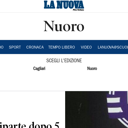
Nuoro
DO
SPORT
CRONACA
TEMPO LIBERO
VIDEO
LANUOVA@SCUO
SCEGLI L'EDIZIONE
Cagliari
Nuoro
iparte dopo 5