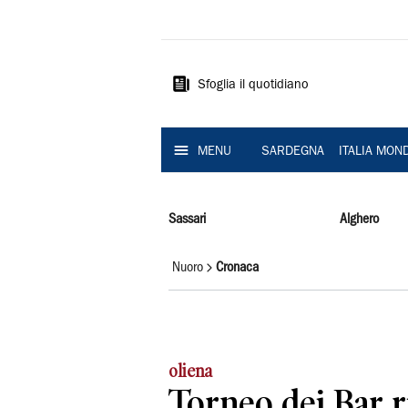
La
Nuova
Sardegna
Sfoglia il quotidiano
MENU
SARDEGNA
ITALIA MON
Sassari
Alghero
Nuoro
Cronaca
oliena
Torneo dei Bar r