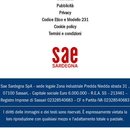
Pubblicità
Privacy
Codice Etico e Modello 231
Cookie policy
Termini e condizioni
Sae Sardegna SpA – sede legale Zona industriale Predda Niedda strada 31 ,
07100 Sassari, - Capitale sociale Euro 6.000.000 – R.E.A. SS – 213461 –
Registro Imprese di Sassari 02328540683 – CF e Partita IVA 02328540683
I diritti delle immagini e dei testi sono riservati. È espressamente vietata la
loro riproduzione con qualsiasi mezzo e l'adattamento totale o parziale.