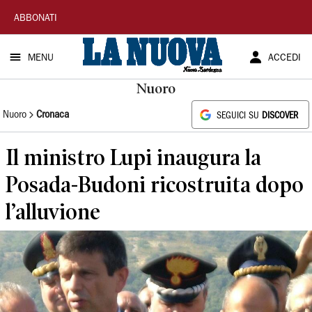
La
ABBONATI
Nuova
MENU
ACCEDI
Sardegna
Nuoro
Nuoro
Cronaca
SEGUICI SU
DISCOVER
Il ministro Lupi inaugura la
Posada-Budoni ricostruita dopo
l’alluvione