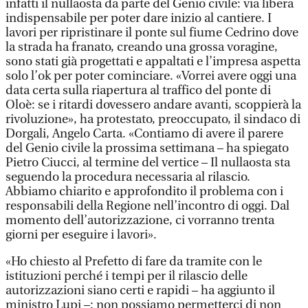
infatti il nullaosta da parte del Genio civile: via libera
indispensabile per poter dare inizio al cantiere. I
lavori per ripristinare il ponte sul fiume Cedrino dove
la strada ha franato, creando una grossa voragine,
sono stati già progettati e appaltati e l’impresa aspetta
solo l’ok per poter cominciare. «Vorrei avere oggi una
data certa sulla riapertura al traffico del ponte di
Oloè: se i ritardi dovessero andare avanti, scoppierà la
rivoluzione», ha protestato, preoccupato, il sindaco di
Dorgali, Angelo Carta. «Contiamo di avere il parere
del Genio civile la prossima settimana – ha spiegato
Pietro Ciucci, al termine del vertice – Il nullaosta sta
seguendo la procedura necessaria al rilascio.
Abbiamo chiarito e approfondito il problema con i
responsabili della Regione nell’incontro di oggi. Dal
momento dell’autorizzazione, ci vorranno trenta
giorni per eseguire i lavori».
«Ho chiesto al Prefetto di fare da tramite con le
istituzioni perché i tempi per il rilascio delle
autorizzazioni siano certi e rapidi – ha aggiunto il
ministro Lupi –: non possiamo permetterci di non