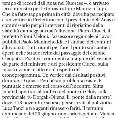
tempo di record dall’Anas nel Nuorese –, è arrivato
ieri il ministro per le Infrastrutture Maurizio Lupi.
Che ha fatto tappa prima in città, dove ha partecipato
a un vertice in Prefettura con il presidente dell’Anas e
commissario per gli interventi di ripristino della
viabilità danneggiata dall’alluvione, Pietro Ciucci, il
prefetto Ninni Meloni, l’assessore regionale ai Lavori
pubblici Paolo Maninchedda e i sindaci dei comuni
alluvionati. Tutti riuniti per fare il punto sui cantieri
aperti nelle strade ferite dal passaggio del ciclone
Cleopatra. Positivi i commenti a margine del vertice
da parte del ministro e del presidente Ciucci, sulla
ricostruzione in atto e sul rispetto del
cronoprogramma. Un vertice dai risultati positivi,
dunque. O quasi. Perché un problema esiste. E
puntuale è emerso nel corso dell’incontro. Slitta
infatti l’apertura al traffico del ponte di Oloè, sulla
provinciale 46 Dorgali-Oliena. Il “ponte della morte”,
dove il 18 novembre scorso, perse la vita il poliziotto
Luca Tanzi e tre agenti rimasero feriti. Il termine
annunciato del 20 giugno, non sarà rispettato. Manca