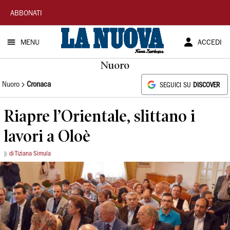
La
ABBONATI
Nuova
MENU
ACCEDI
Sardegna
Nuoro
Nuoro
Cronaca
SEGUICI SU
DISCOVER
Riapre l’Orientale, slittano i
lavori a Oloè
di Tiziana Simula