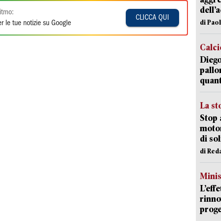
dell’
itmo:
CLICCA QUI
di Pao
r le tue notizie su Google
Calci
Diego
pallo
quant
La st
Stop 
motor
di so
di Red
Mini
L’eff
rinno
proge