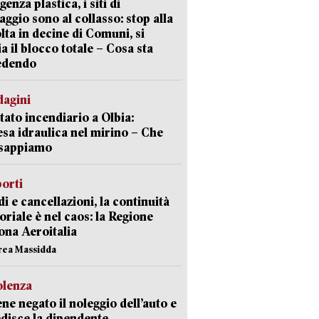
enza plastica, i siti di
aggio sono al collasso: stop alla
lta in decine di Comuni, si
ia il blocco totale – Cosa sta
edendo
dagini
tato incendiario a Olbia:
sa idraulica nel mirino – Che
 sappiamo
orti
di e cancellazioni, la continuità
toriale è nel caos: la Regione
ona Aeroitalia
rea Massidda
olenza
ene negato il noleggio dell’auto e
disce la dipendente