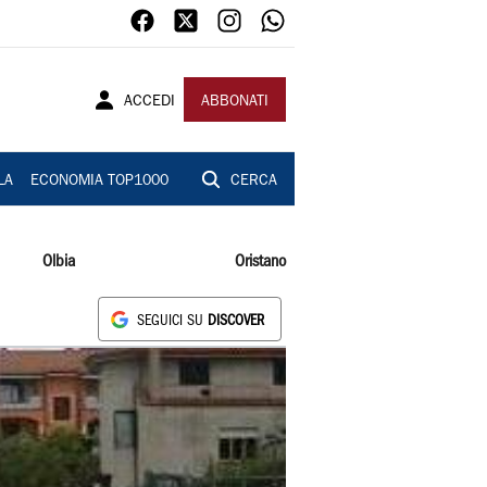
ACCEDI
ABBONATI
LA
ECONOMIA TOP1000
CERCA
Olbia
Oristano
SEGUICI SU
DISCOVER