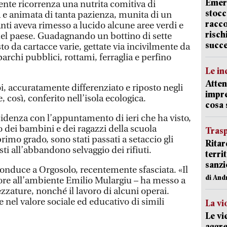
Emerg
ente ricorrenza una nutrita comitiva di
stocc
a e animata di tanta pazienza, munita di un
racco
nti aveva rimesso a lucido alcune aree verdi e
risch
del paese. Guadagnando un bottino di sette
succ
to da cartacce varie, gettate via incivilmente da
archi pubblici, rottami, ferraglia e perfino
Le in
Atten
oi, accuratamente differenziato e riposto negli
impre
, così, conferito nell’isola ecologica.
cosa
cidenza con l’appuntamento di ieri che ha visto,
o dei bambini e dei ragazzi della scuola
Trasp
rimo grado, sono stati passati a setaccio gli
Ritar
i all’abbandono selvaggio dei rifiuti.
terri
sanzi
onduce a Orgosolo, recentemente sfasciata. «Il
di And
ore all’ambiente Emilio Mulargiu – ha messo a
zzature, nonché il lavoro di alcuni operai.
nel valore sociale ed educativo di simili
La vi
Le vi
aggre