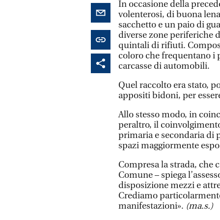
In occasione della preced
volenterosi, di buona len
sacchetto e un paio di gua
diverse zone periferiche 
quintali di rifiuti. Compos
coloro che frequentano i p
carcasse di automobili.
Quel raccolto era stato, p
appositi bidoni, per essere
Allo stesso modo, in coin
peraltro, il coinvolgiment
primaria e secondaria di p
spazi maggiormente espost
Compresa la strada, che c
Comune – spiega l’assess
disposizione mezzi e attre
Crediamo particolarmente 
manifestazioni».
(ma.s.)