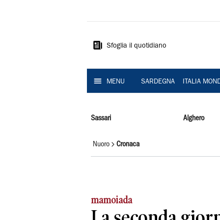
La
Nuova
Sardegna
Sfoglia il quotidiano
MENU
SARDEGNA
ITALIA MON
Sassari
Alghero
Nuoro
Cronaca
mamoiada
La seconda giorn