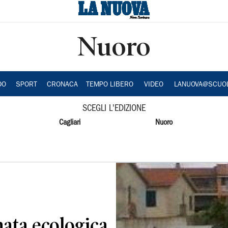
Nuoro
DO
SPORT
CRONACA
TEMPO LIBERO
VIDEO
LANUOVA@SCUO
SCEGLI L'EDIZIONE
Cagliari
Nuoro
ata ecologica