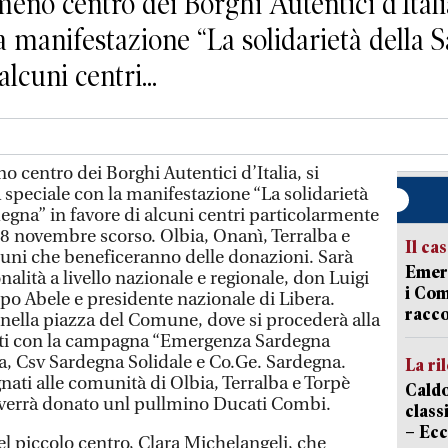
no centro dei Borghi Autentici d’Itali
a manifestazione “La solidarietà della 
lcuni centri...
centro dei Borghi Autentici d’Italia, si
speciale con la manifestazione “La solidarietà
egna” in favore di alcuni centri particolarmente
 18 novembre scorso. Olbia, Onanì, Terralba e
Il ca
uni che beneficeranno delle donazioni. Sarà
Emerg
onalità a livello nazionale e regionale, don Luigi
i Com
ppo Abele e presidente nazionale di Libera.
racco
nella piazza del Comune, dove si procederà alla
lti con la campagna “Emergenza Sardegna
, Csv Sardegna Solidale e Co.Ge. Sardegna.
La ri
ati alle comunità di Olbia, Terralba e Torpè
Caldo
 verrà donato unl pullmino Ducati Combi.
classi
– Ecc
del piccolo centro, Clara Michelangeli, che