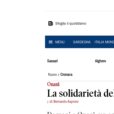
La
Nuova
Sardegna
Sfoglia il quotidiano
MENU
SARDEGNA
ITALIA MON
Sassari
Alghero
Nuoro
Cronaca
Onanì
La solidarietà del
di Bernardo Asproni