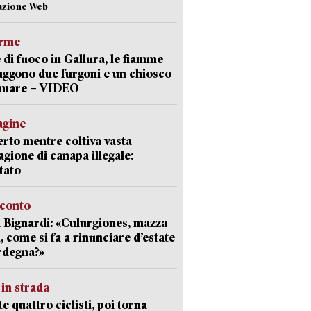
azione Web
arme
 di fuoco in Gallura, le fiamme
uggono due furgoni e un chiosco
a mare – VIDEO
agine
rto mentre coltiva vasta
agione di canapa illegale:
tato
cconto
 Bignardi: «Culurgiones, mazza
a, come si fa a rinunciare d’estate
rdegna?»
in strada
te quattro ciclisti, poi torna