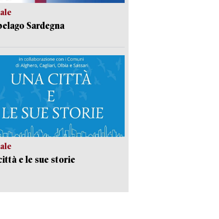
ale
pelago Sardegna
ale
ittà e le sue storie