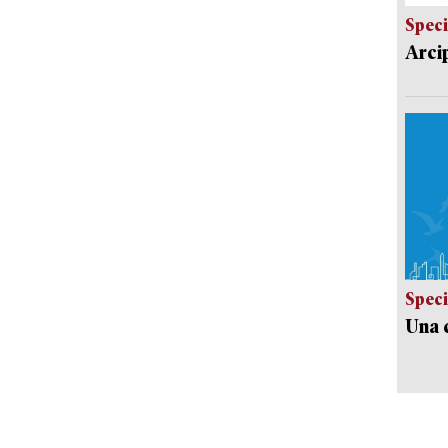
Speci
Arci
Speci
Una c