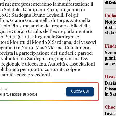
di Red
luti mentre presenteranno la manifestazione il
a Solidale, Giampiero Farru, originario di
Co.Ge Sardegna Bruno Leviselli. Poi gli
L’all
Olbia, Gianni Giovannelli, di Torpè, Antonella
Notte
 Paolo Piras,ma anche del responsabile della
distr
egione Giorgio Cicalò, dell’euro-parlamentare
vist
o Pittau (Caritas Regionale Sardegna e
atore Morittu di Mondo X Sardegna, dei vescovi
L’ind
nguinetti e Nuoro Mosè Mascia. Concluderà i
Scope
revista la partecipazione dei sindaci e parroci
piant
oni volontariato Sardegna, organigramma Csv
arres
 regionale e diocesana. Autorità e associazioni
olidarietà per quattro comunità colpite
amità senza precedenti.
Il ra
Daria
friss
itmo:
CLICCA QUI
in Sa
r le tue notizie su Google
Choc 
Inves