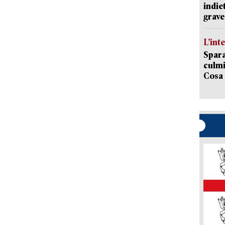
indie
grave
L’int
Spara
culmi
Cosa 