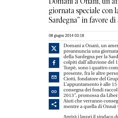
Domani a Onanì, un ame
giornata speciale con l
Sardegna” in favore di a
08 giugno 2014 03:18
Domani a Onanì, un ameno 
preannuncia una giornata 
della Sardegna per la Sard
colpiti dall’alluvione del
Torpè, sono i quattro com
presente, fra le altre pers
Ciotti, fondatore del Gru
L’appuntamento è alle 15 
consegna dei fondi racco
2013”, promossa da Libera
Aiuti che verranno consegn
mentre a quella di Onnaì
Aprirà i lavori il sindaco 