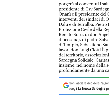
porgerà ai convenuti i sa
presidente di Csv Sardegn
Onanì e il presidente del 
interventi dei sindaci di 
Dalu e di Terralba, Pietro
Protezione Civile della R
Renato Soru, di don Angel
diocesana), di padre Salv
di Tempio, Sebastiano Sa
lavori don Luigi Ciotti.È p
del territorio, associazi
Sardegna Solidale, Caritas
insieme, nel nome della s
profondamente da una cal
Non lasciare decidere l'algor
scegli
La Nuova Sardegna
pe