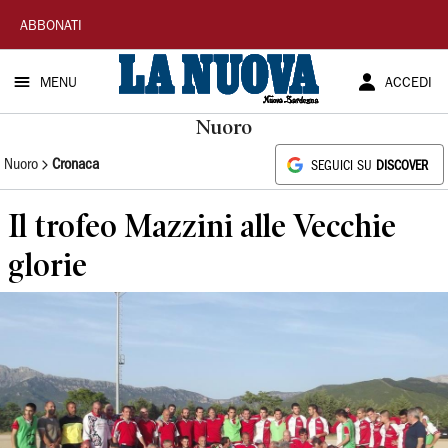
La
ABBONATI
Nuova
MENU
ACCEDI
Sardegna
Nuoro
Nuoro
Cronaca
SEGUICI SU
DISCOVER
Il trofeo Mazzini alle Vecchie
glorie