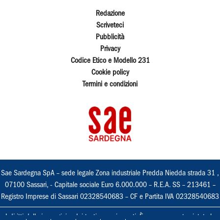
Redazione
Scriveteci
Pubblicità
Privacy
Codice Etico e Modello 231
Cookie policy
Termini e condizioni
Sae Sardegna SpA – sede legale Zona industriale Predda Niedda strada 31 ,
07100 Sassari, - Capitale sociale Euro 6.000.000 – R.E.A. SS – 213461 –
Registro Imprese di Sassari 02328540683 – CF e Partita IVA 02328540683
I diritti delle immagini e dei testi sono riservati. È espressamente vietata la