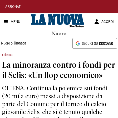
La
ABBONATI
Nuova
MENU
ACCEDI
Sardegna
Nuoro
Nuoro
Cronaca
SEGUICI SU
DISCOVER
oliena
La minoranza contro i fondi per
il Selis: «Un flop economico»
OLIENA. Continua la polemica sui fondi
(20 mila euro) messi a disposizione da
parte del Comune per il torneo di calcio
giovanile Selis, che si è tenuto qualche