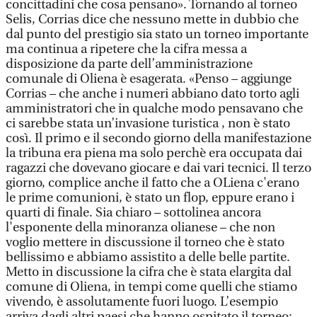
concittadini che cosa pensano». Tornando al torneo
Selis, Corrias dice che nessuno mette in dubbio che
dal punto del prestigio sia stato un torneo importante
ma continua a ripetere che la cifra messa a
disposizione da parte dell’amministrazione
comunale di Oliena è esagerata. «Penso – aggiunge
Corrias – che anche i numeri abbiano dato torto agli
amministratori che in qualche modo pensavano che
ci sarebbe stata un’invasione turistica , non è stato
così. Il primo e il secondo giorno della manifestazione
la tribuna era piena ma solo perchè era occupata dai
ragazzi che dovevano giocare e dai vari tecnici. Il terzo
giorno, complice anche il fatto che a OLiena c'erano
le prime comunioni, è stato un flop, eppure erano i
quarti di finale. Sia chiaro – sottolinea ancora
l'esponente della minoranza olianese – che non
voglio mettere in discussione il torneo che è stato
bellissimo e abbiamo assistito a delle belle partite.
Metto in discussione la cifra che è stata elargita dal
comune di Oliena, in tempi come quelli che stiamo
vivendo, è assolutamente fuori luogo. L’esempio
arriva dagli altri paesi che hanno ospitato il torneo: